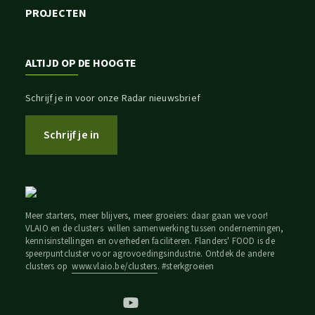
PROJECTEN
ALTIJD OP DE HOOGTE
Schrijf je in voor onze Radar nieuwsbrief
Schrijf je in
Meer starters, meer blijvers, meer groeiers: daar gaan we voor!
VLAIO en de clusters willen samenwerking tussen ondernemingen,
kennisinstellingen en overheden faciliteren. Flanders' FOOD is de
speerpuntcluster voor agrovoedingsindustrie. Ontdek de andere
clusters op
www.vlaio.be/clusters
. #sterkgroeien