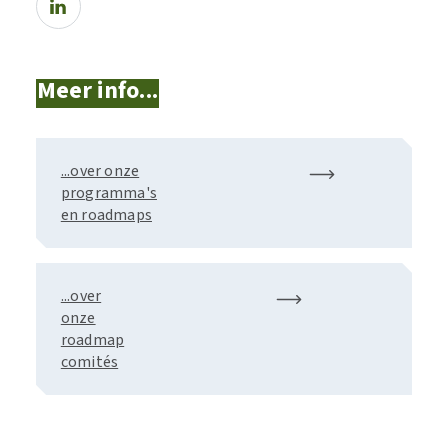
Meer info...
...over onze
programma's
en roadmaps
...over
onze
roadmap
comités