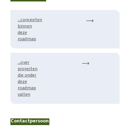
...concepten
binnen
deze
roadmap
...over
projecten
die onder
deze
roadmap
vallen
Contactpersoon