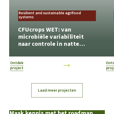
Resilient and sustainable agrifood
systems
CFUcrops WET: van
microbiële variabiliteit
naar controle in natte
plantaardige grondstoffen
Ontdek
Ont
project
proj
Laad meer projecten
Maak kennis met het roadmap