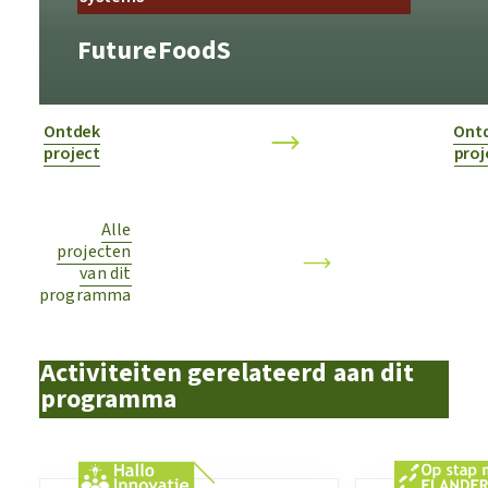
FutureFoodS
Ontdek
Ont
project
proj
Alle
projecten
van dit
programma
Activiteiten gerelateerd aan dit
programma