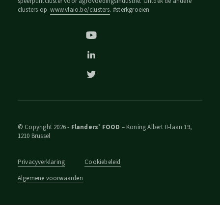
speerpuntcluster voor agrovoedingsindustrie. Ontdek de andere
clusters op
www.vlaio.be/clusters
. #sterkgroeien
© Copyright 2026 -
Flanders’ FOOD
– Koning Albert II-laan 19,
1210 Brussel
Privacyverklaring
Cookiebeleid
Algemene voorwaarden