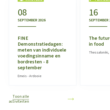
08
16
SEPTEMBER
2026
SEPTEMBER
FINE
The futur
Demonstratiedagen:
in food
meten van individuele
Thessaloniki,
voedingsinname en
bordresten - 8
september
Emeis - Ardooie
Toon alle
activiteiten