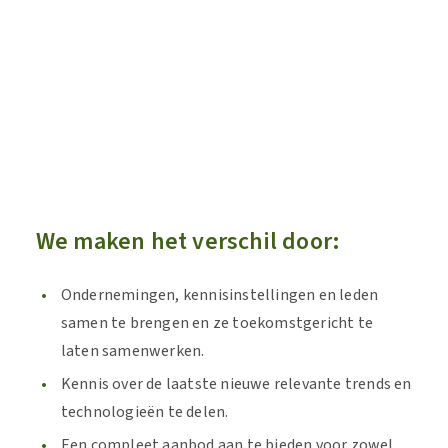
"Samen bouwen aan de voeding
“We 
van morgen"
nog v
We maken het verschil door:
Ondernemingen, kennisinstellingen en leden
samen te brengen en ze toekomstgericht te
laten samenwerken.
Kennis over de laatste nieuwe relevante trends en
technologieën te delen.
Een compleet aanbod aan te bieden voor zowel