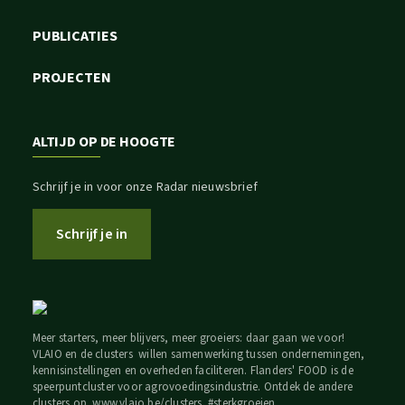
PUBLICATIES
PROJECTEN
ALTIJD OP DE HOOGTE
Schrijf je in voor onze Radar nieuwsbrief
Schrijf je in
Meer starters, meer blijvers, meer groeiers: daar gaan we voor!
VLAIO en de clusters willen samenwerking tussen ondernemingen,
kennisinstellingen en overheden faciliteren. Flanders' FOOD is de
speerpuntcluster voor agrovoedingsindustrie. Ontdek de andere
clusters op
www.vlaio.be/clusters
. #sterkgroeien