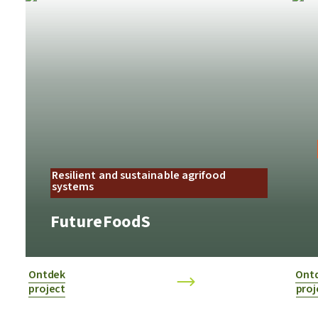
Resilient and sustainable agrifood
systems
FutureFoodS
Ontdek
Ont
project
proj