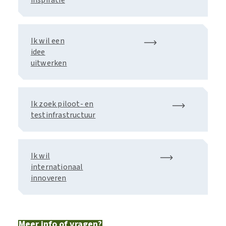
inspiratie
Ik wil een
idee
uitwerken
Ik zoek piloot- en
testinfrastructuur
Ik wil
internationaal
innoveren
Meer info of vragen?