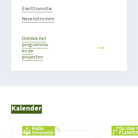
Eiwittransitie
Nevenstromen
Ontdek het
programma
en de
projecten
Kalender