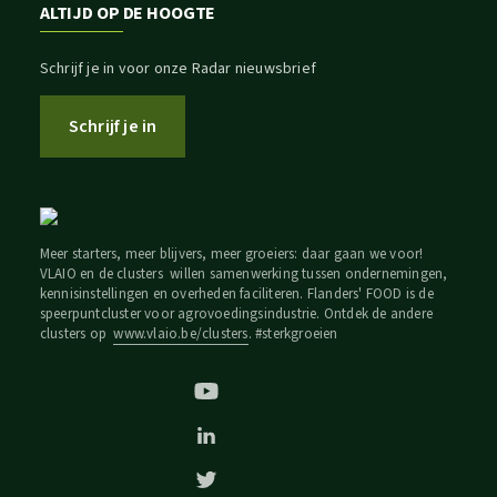
ALTIJD OP DE HOOGTE
Schrijf je in voor onze Radar nieuwsbrief
Schrijf je in
Meer starters, meer blijvers, meer groeiers: daar gaan we voor!
VLAIO en de clusters willen samenwerking tussen ondernemingen,
kennisinstellingen en overheden faciliteren. Flanders' FOOD is de
speerpuntcluster voor agrovoedingsindustrie. Ontdek de andere
clusters op
www.vlaio.be/clusters
. #sterkgroeien