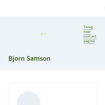
Terug
naar
contact
pagina
Bjorn Samson