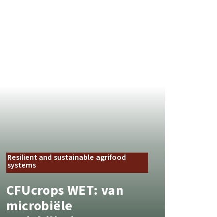
Resilient and sustainable agrifood
systems
CFUcrops WET: van
microbiële