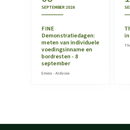
SEPTEMBER
2026
SE
FINE
Th
Demonstratiedagen:
in
meten van individuele
Th
voedingsinname en
bordresten - 8
september
Emeis - Ardooie