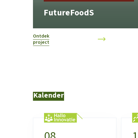
FutureFoodS
Ontdek
project
Kalender
08