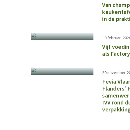
Van champ
keukentafe
in de prakt
10 februari 202
Vijf voedi
als Factor
20 november 2
Fevia Vla
Flanders’
samenwerk
IVV rond 
verpakkin