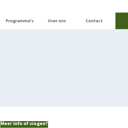
tages
Tools
Publicaties
Programma's
Over ons
Contact
Ik
Meer info of vragen?