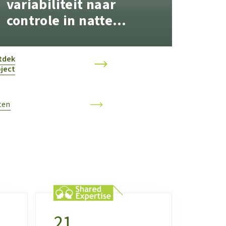
variabiliteit naar
controle in natte
plantaardige
grondstoffen
tdek
ject
ten
21