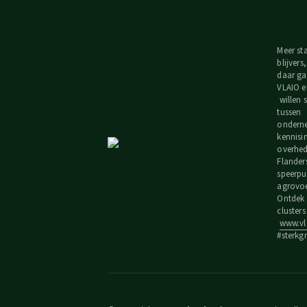
Meer st
blijvers
daar ga
VLAIO e
willen
tussen
ondern
kennisi
overhede
Flander
speerpu
agrovoe
Ontdek 
cluster
www.vla
#sterkg