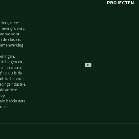
PROJECTEN
arters, meer
, meer groeiers:
an we voor!
n de clusters
 samenwerking
emingen,
nstellingen en
n faciliteren.
s' FOOD is de
ntcluster voor
dingsindustrie.
de andere
s op
io.be/clusters
.
roeien