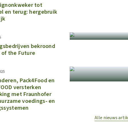
ignonkweker tot
l en terug: hergebruik
ijk
6
ngsbedrijven bekroond
y of the Future
025
anderen, Pack4Food en
 FOOD versterken
ing met Fraunhofer
duurzame voedings- en
gssystemen
Alle nieuws artik