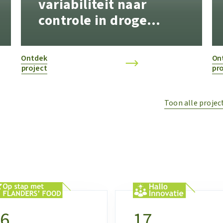
variabiliteit naar
controle in droge
plantaardige
grondstoffen
Ontdek
On
project
pro
Toon alle projec
16
17