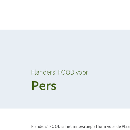
Projecten
Kalender
RESILIENT AND SUSTAINABLE AGRIFOOD SYSTEMS
PERSONALISED F
Flanders' FOOD voor
Pers
Flanders’ FOOD is het innovatieplatform voor de Vl