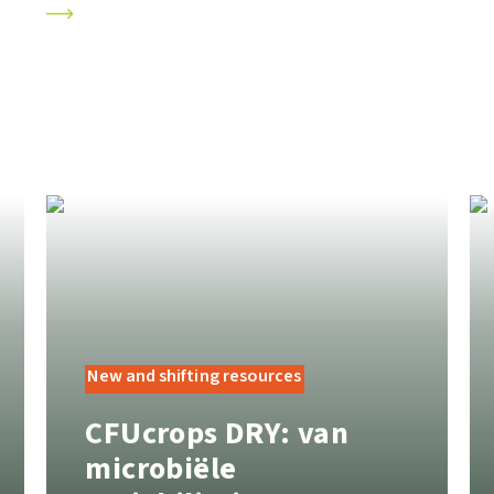
New and shifting resources
CFUcrops DRY: van
microbiële