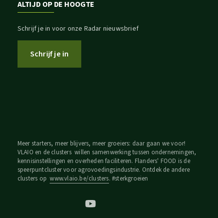
ALTIJD OP DE HOOGTE
Schrijf je in voor onze Radar nieuwsbrief
Schrijf je in
Meer starters, meer blijvers, meer groeiers: daar gaan we voor!
VLAIO en de clusters willen samenwerking tussen ondernemingen,
kennisinstellingen en overheden faciliteren. Flanders' FOOD is de
speerpuntcluster voor agrovoedingsindustrie. Ontdek de andere
clusters op
www.vlaio.be/clusters
. #sterkgroeien