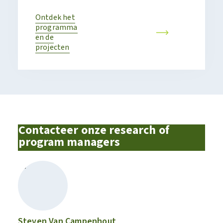
Ontdek het
programma
en de
projecten
Contacteer onze research of
program managers
Steven Van Campenhout