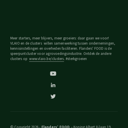
Meer starters, meer blijvers, meer groeiers: daar gaan we voor!
VLAIO en de clusters willen samenwerking tussen ondernemingen,
kennisinstellingen en overheden faciliteren. Flanders' FOOD is de
speerpuntcluster voor agrovoedingsindustrie. Ontdek de andere
clusters op
www.vlaio.be/clusters
. #sterkgroeien
© Copyright 2026 -
Flanders’ FOOD
– Koning Albert II-laan 19,