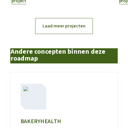
project
proj
Laad meer projecten
Andere concepten binnen deze
roadmap
BAKERYHEALTH