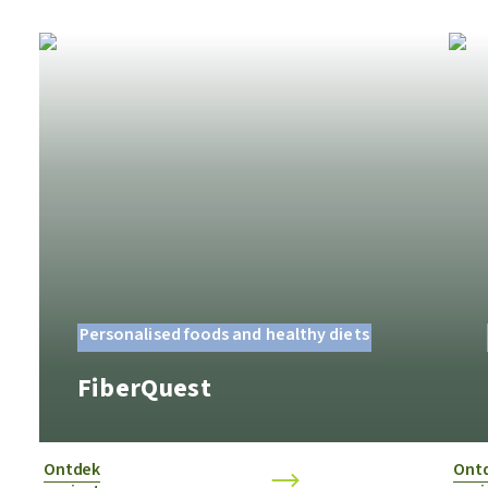
Personalised foods and healthy diets
FiberQuest
Ontdek
Ont