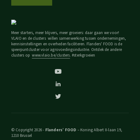
Meer starters, meer blijvers, meer groeiers: daar gaan we voor!
VLAIO en de clusters willen samenwerking tussen ondernemingen,
kennisinstellingen en overheden faciliteren. Flanders' FOOD is de
speerpuntcluster voor agrovoedingsindustrie. Ontdek de andere
clusters op
www.vlaio.be/clusters
. #sterkgroeien
© Copyright 2026 -
Flanders’ FOOD
– Koning Albert II-laan 19,
1210 Brussel