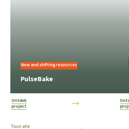
New and shifting resources
PulseBake
Ontdek
Ont
project
proj
Toon alle