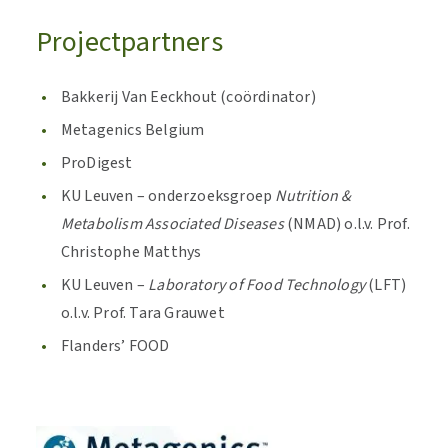
Projectpartners
Bakkerij Van Eeckhout (coördinator)
Metagenics Belgium
ProDigest
KU Leuven – onderzoeksgroep
Nutrition &
Metabolism Associated Diseases
(NMAD) o.l.v. Prof.
Christophe Matthys
KU Leuven –
Laboratory of Food Technology
(LFT)
o.l.v. Prof. Tara Grauwet
Flanders’ FOOD