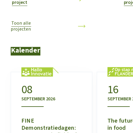
project
proj
Toon alle
projecten
Kalender
08
16
SEPTEMBER
2026
SEPTEMBER
FINE
The futur
Demonstratiedagen:
in food