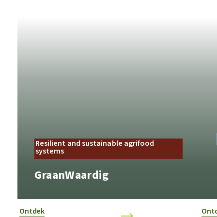
Resilient and sustainable agrifood
systems
GraanWaardig
Ontdek
Ont