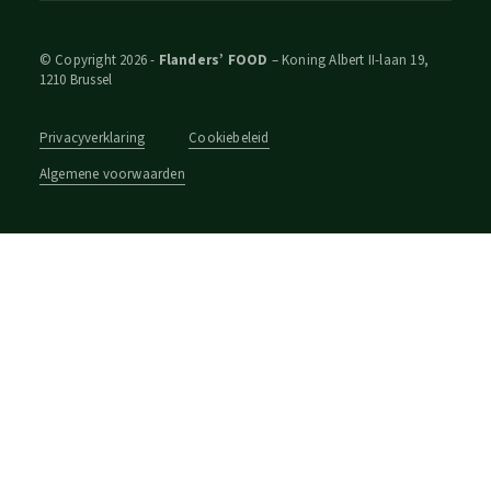
© Copyright 2026 -
Flanders’ FOOD
– Koning Albert II-laan 19,
1210 Brussel
Privacyverklaring
Cookiebeleid
Algemene voorwaarden