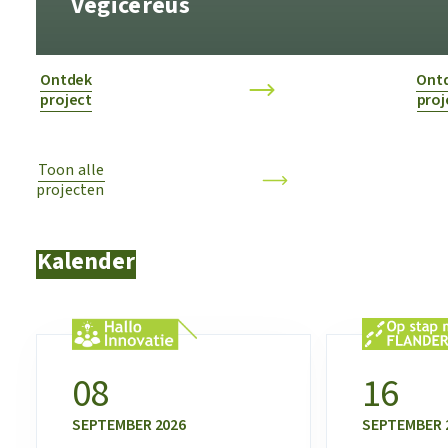
Vegicereus
Ontdek
Ont
project
proj
Toon alle
projecten
Kalender
08
16
SEPTEMBER
2026
SEPTEMBER