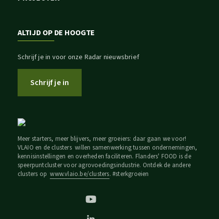
ALTIJD OP DE HOOGTE
Schrijf je in voor onze Radar nieuwsbrief
Schrijf je in
Meer starters, meer blijvers, meer groeiers: daar gaan we voor!
VLAIO en de clusters willen samenwerking tussen ondernemingen,
kennisinstellingen en overheden faciliteren. Flanders' FOOD is de
speerpuntcluster voor agrovoedingsindustrie. Ontdek de andere
clusters op
www.vlaio.be/clusters
. #sterkgroeien