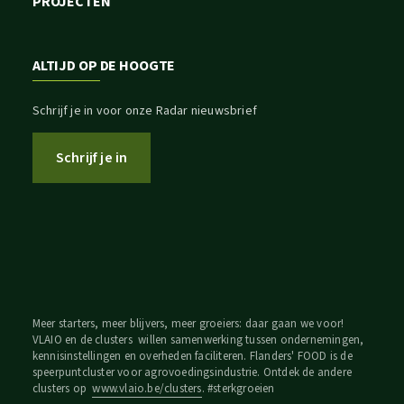
PROJECTEN
ALTIJD OP DE HOOGTE
Schrijf je in voor onze Radar nieuwsbrief
Schrijf je in
Meer starters, meer blijvers, meer groeiers: daar gaan we voor!
VLAIO en de clusters willen samenwerking tussen ondernemingen,
kennisinstellingen en overheden faciliteren. Flanders' FOOD is de
speerpuntcluster voor agrovoedingsindustrie. Ontdek de andere
clusters op
www.vlaio.be/clusters
. #sterkgroeien