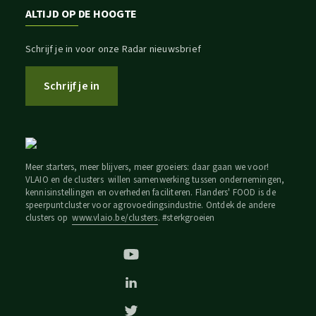
ALTIJD OP DE HOOGTE
Schrijf je in voor onze Radar nieuwsbrief
Schrijf je in
Meer starters, meer blijvers, meer groeiers: daar gaan we voor!
VLAIO en de clusters willen samenwerking tussen ondernemingen,
kennisinstellingen en overheden faciliteren. Flanders' FOOD is de
speerpuntcluster voor agrovoedingsindustrie. Ontdek de andere
clusters op
www.vlaio.be/clusters
. #sterkgroeien