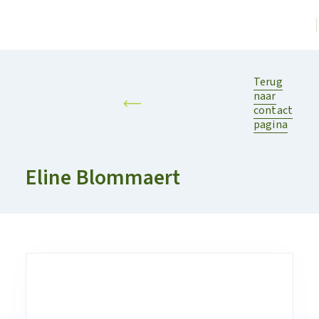
Terug
naar
contact
pagina
Eline Blommaert