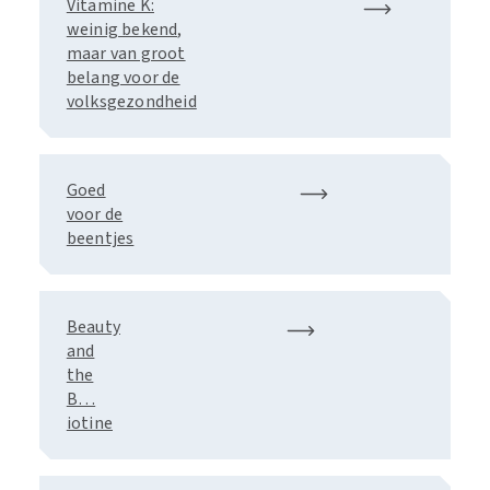
Vitamine K:
weinig bekend,
maar van groot
belang voor de
volksgezondheid
Goed
voor de
beentjes
Beauty
and
the
B…
iotine