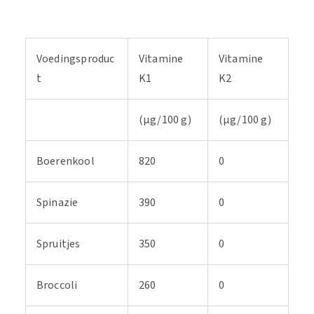
Voedingsproduc
Vitamine
Vitamine
t
K1
K2
(µg/100 g)
(µg/100 g)
Boerenkool
820
0
Spinazie
390
0
Spruitjes
350
0
Broccoli
260
0