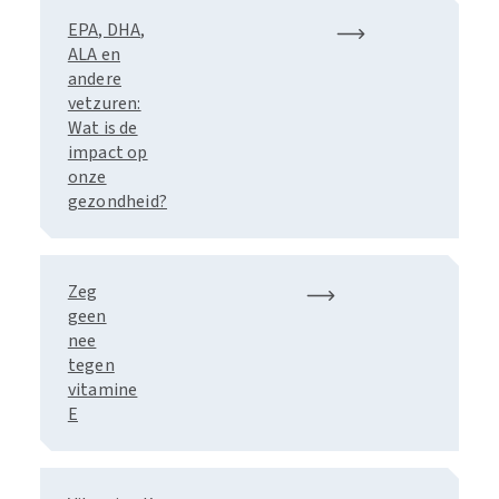
EPA, DHA,
ALA en
andere
vetzuren:
Wat is de
impact op
onze
gezondheid?
Zeg
geen
nee
tegen
vitamine
E