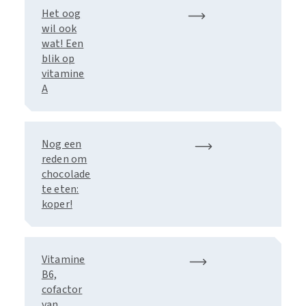
Het oog
wil ook
wat! Een
blik op
vitamine
A
Nog een
reden om
chocolade
te eten:
koper!
Vitamine
B6,
cofactor
van