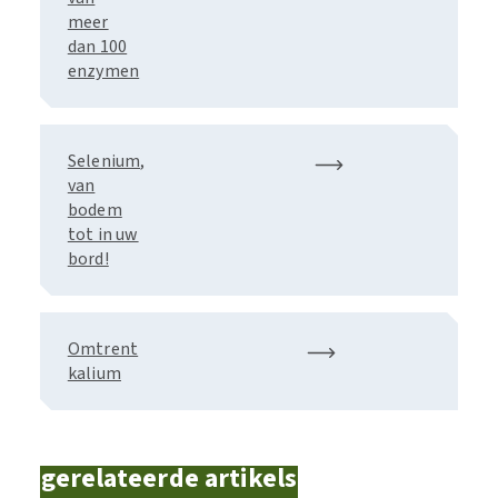
meer
dan 100
enzymen
Selenium,
van
bodem
tot in uw
bord!
Omtrent
kalium
gerelateerde artikels