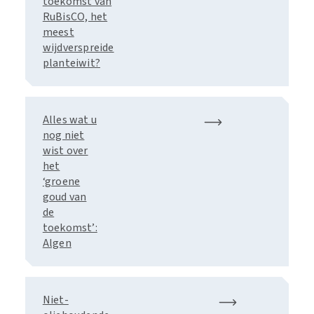
toekomst van
RuBisCO, het
meest
wijdverspreide
planteiwit?
Alles wat u
nog niet
wist over
het
‘groene
goud van
de
toekomst’:
Algen
Niet-