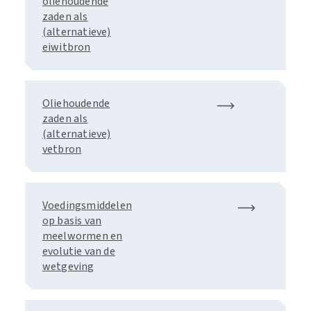
oliehoudende
zaden als
(alternatieve)
eiwitbron
Oliehoudende
zaden als
(alternatieve)
vetbron
Voedingsmiddelen
op basis van
meelwormen en
evolutie van de
wetgeving