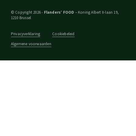
© Copyright 2026 -
Flanders’ FOOD
– Koning Albert II-laan 19,
1210 Brussel
Privacyverklaring
Cookiebeleid
Algemene voorwaarden