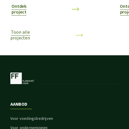
Ontdek
Ont
project
proj
Toon alle
projecten
AANBOD
Voor voedingsbedrijven
Voor ondernemingen