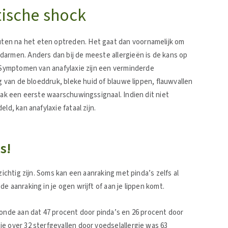
tische shock
ten na het eten optreden. Het gaat dan voornamelijk om
darmen. Anders dan bij de meeste allergieën is de kans op
. Symptomen van anafylaxie zijn een verminderde
ng van de bloeddruk, bleke huid of blauwe lippen, flauwvallen
aak een eerste waarschuwingssignaal. Indien dit niet
ld, kan anafylaxie fataal zijn.
s!
zichtig zijn. Soms kan een aanraking met pinda’s zelfs al
e aanraking in je ogen wrijft of aan je lippen komt.
oonde aan dat 47 procent door pinda’s en 26 procent door
e over 32 sterfgevallen door voedselallergie was 63