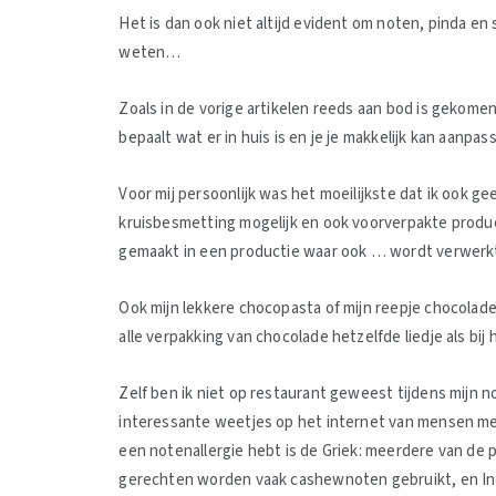
Het is dan ook niet altijd evident om noten, pinda en
weten…
Zoals in de vorige artikelen reeds aan bod is gekomen
bepaalt wat er in huis is en je je makkelijk kan aanp
Voor mij persoonlijk was het moeilijkste dat ik ook ge
kruisbesmetting mogelijk en ook voorverpakte produc
gemaakt in een productie waar ook … wordt verwerkt
Ook mijn lekkere chocopasta of mijn reepje chocolad
alle verpakking van chocolade hetzelfde liedje als b
Zelf ben ik niet op restaurant geweest tijdens mijn 
interessante weetjes op het internet van mensen met 
een notenallergie hebt is de Griek: meerdere van de
gerechten worden vaak cashewnoten gebruikt, en Indo