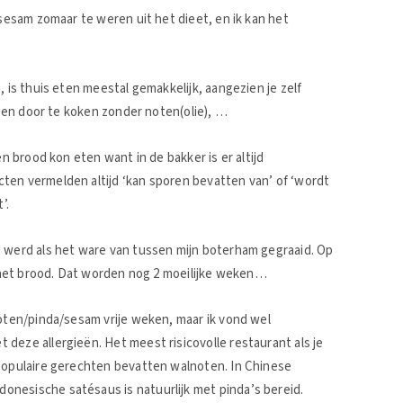
 sesam zomaar te weren uit het dieet, en ik kan het
, is thuis eten meestal gemakkelijk, aangezien je zelf
assen door te koken zonder noten(olie), …
en brood kon eten want in de bakker is er altijd
ten vermelden altijd ‘kan sporen bevatten van’ of ‘wordt
’.
e werd als het ware van tussen mijn boterham gegraaid. Op
ij het brood. Dat worden nog 2 moeilijke weken…
noten/pinda/sesam vrije weken, maar ik vond wel
deze allergieën. Het meest risicovolle restaurant als je
 populaire gerechten bevatten walnoten. In Chinese
nesische satésaus is natuurlijk met pinda’s bereid.