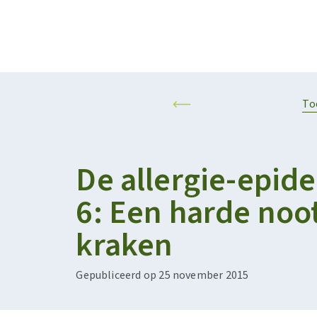
Projecten
Kalender
RESILIENT AND SUSTAINABLE AGRIFOOD SYSTEMS
PERSONALISED F
To
De allergie-epid
6: Een harde noo
kraken
Gepubliceerd op 25 november 2015