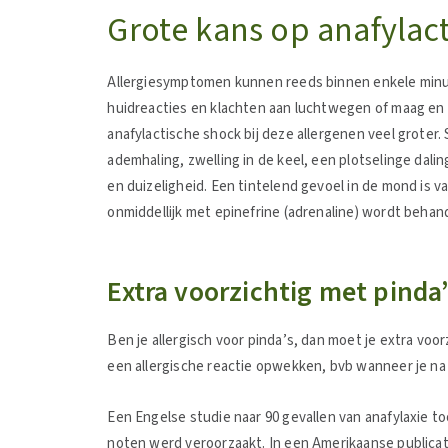
Grote kans op anafylac
Allergiesymptomen kunnen reeds binnen enkele minu
huidreacties en klachten aan luchtwegen of maag en 
anafylactische shock bij deze allergenen veel groter
ademhaling, zwelling in de keel, een plotselinge dali
en duizeligheid. Een tintelend gevoel in de mond is v
onmiddellijk met epinefrine (adrenaline) wordt behande
Extra voorzichtig met pinda’
Ben je allergisch voor pinda’s, dan moet je extra voor
een allergische reactie opwekken, bvb wanneer je na d
Een Engelse studie naar 90 gevallen van anafylaxie t
noten werd veroorzaakt. In een Amerikaanse publicati