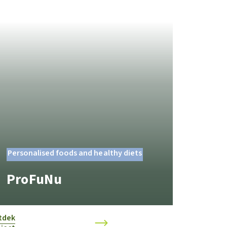
Personalised foods and healthy diets
ProFuNu
tdek