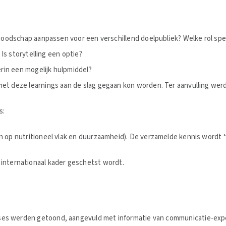
 boodschap aanpassen voor een verschillend doelpubliek? Welke rol s
Is storytelling een optie?
erin een mogelijk hulpmiddel?
met deze learnings aan de slag gegaan kon worden. Ter aanvulling we
s:
p nutritioneel vlak en duurzaamheid). De verzamelde kennis wordt ‘ve
n internationaal kader geschetst wordt.
ases werden getoond, aangevuld met informatie van communicatie-expe