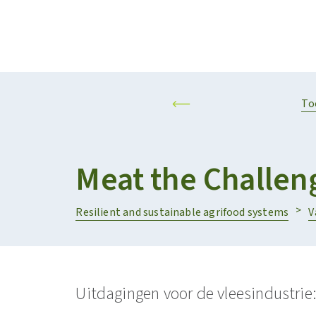
Projecten
Kalender
RESILIENT AND SUSTAINABLE AGRIFOOD SYSTEMS
PERSONALISED F
To
Meat the Challen
Resilient and sustainable agrifood systems
V
Uitdagingen voor de vleesindustrie: 