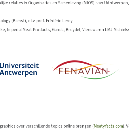
jke relaties in Organisaties en Samenleving (MIOS)’ van UAntwerpen, o
logy (Bamst), o.l.v. prof. Frédéric Leroy
eke, Imperial Meat Products, Ganda, Breydel, Vleeswaren LMJ Michiel
graphics over verschillende topics online brengen (
Meatyfacts.com
). 