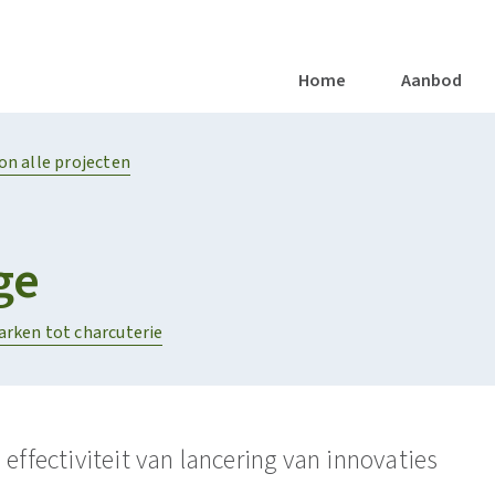
Vacatures
Nieuws
Artikels
Succesverhalen
Repor
Home
Aanbod
OODS AND HEALTHY DIETS
Naar de Voedingsfabriek van de Toekomst
SOCIALE EN/OF PUBLIEKE ONDERNEMINGEN
on alle projecten
ge
arken tot charcuterie
effectiviteit van lancering van innovaties