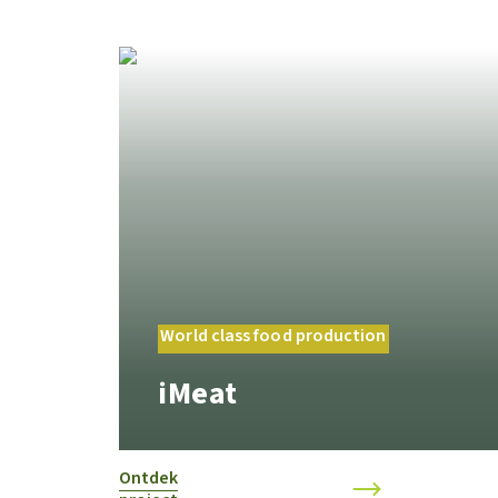
World class food production
iMeat
Ontdek