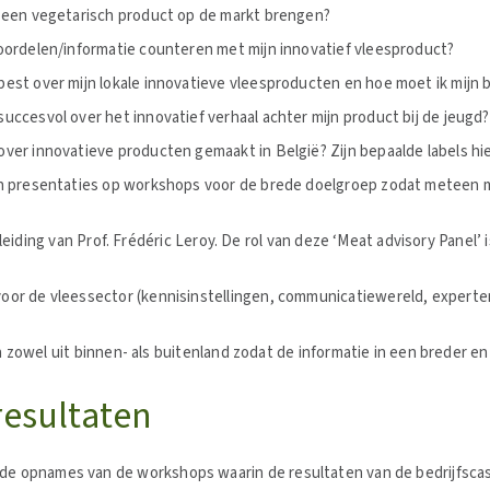
e een vegetarisch product op de markt brengen?
oordelen/informatie counteren met mijn innovatief vleesproduct?
est over mijn lokale innovatieve vleesproducten en hoe moet ik mijn
ccesvol over het innovatief verhaal achter mijn product bij de jeugd? 
ver innovatieve producten gemaakt in België? Zijn bepaalde labels hi
in presentaties op workshops voor de brede doelgroep zodat meteen 
eiding van Prof. Frédéric Leroy. De rol van deze ‘Meat advisory Panel’ i
or de vleessector (kennisinstellingen, communicatiewereld, experten o
zowel uit binnen- als buitenland zodat de informatie in een breder e
resultaten
r de opnames van de workshops waarin de resultaten van de bedrijfsc