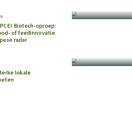
26
 IPCEI Biotech-oproep:
ood- of feedinnovatie
pese radar​
terke lokale
keten