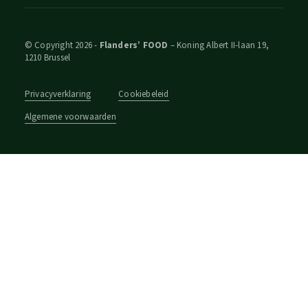
© Copyright 2026 -
Flanders’ FOOD
– Koning Albert II-laan 19,
1210 Brussel
Privacyverklaring
Cookiebeleid
Algemene voorwaarden