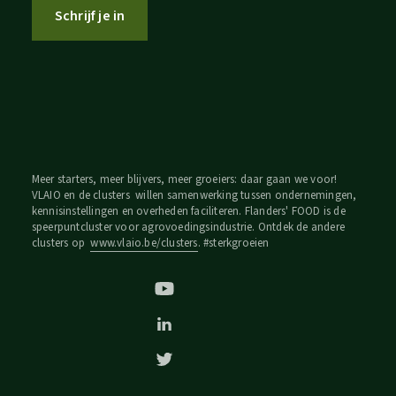
Schrijf je in
Meer starters, meer blijvers, meer groeiers: daar gaan we voor!
VLAIO en de clusters willen samenwerking tussen ondernemingen,
kennisinstellingen en overheden faciliteren. Flanders' FOOD is de
speerpuntcluster voor agrovoedingsindustrie. Ontdek de andere
clusters op
www.vlaio.be/clusters
. #sterkgroeien