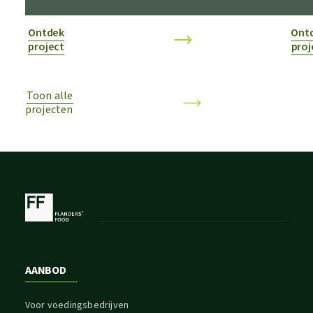
Ontdek
Ont
project
proj
Toon alle
projecten
AANBOD
Voor voedingsbedrijven