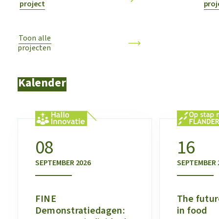
project
proj
Toon alle
projecten
Kalender
08
16
SEPTEMBER
2026
SEPTEMBER
FINE
The futur
Demonstratiedagen:
in food