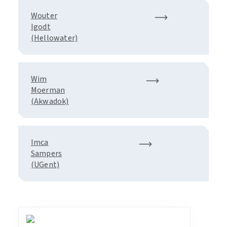
Wouter
Igodt
(Hellowater)
Wim
Moerman
(Akwadok)
Imca
Sampers
(UGent)