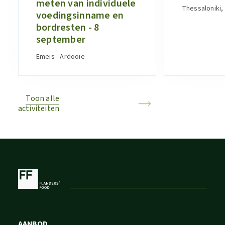
meten van individuele
Thessaloniki,
voedingsinname en
bordresten - 8
september
Emeis - Ardooie
Toon alle
activiteiten
AANBOD