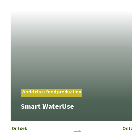
World class food production
Smart WaterUse
Ontdek
Ont