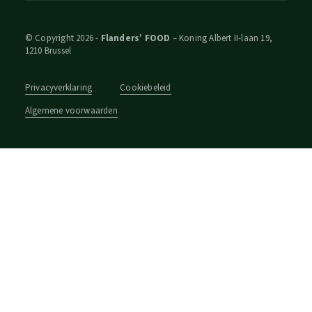
© Copyright 2026 -
Flanders’ FOOD
– Koning Albert II-laan 19,
1210 Brussel
Privacyverklaring
Cookiebeleid
Algemene voorwaarden