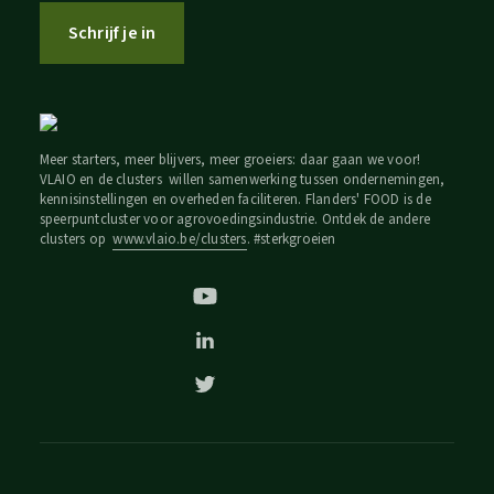
Schrijf je in
Meer starters, meer blijvers, meer groeiers: daar gaan we voor!
VLAIO en de clusters willen samenwerking tussen ondernemingen,
kennisinstellingen en overheden faciliteren. Flanders' FOOD is de
speerpuntcluster voor agrovoedingsindustrie. Ontdek de andere
clusters op
www.vlaio.be/clusters
. #sterkgroeien