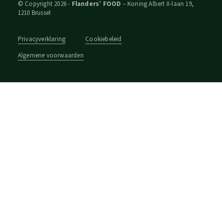
© Copyright 2026 -
Flanders’ FOOD
– Koning Albert II-laan 19,
1210 Brussel
Privacyverklaring
Cookiebeleid
Algemene voorwaarden