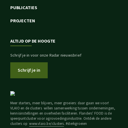
PUBLICATIES
PROJECTEN
ALTIJD OP DE HOOGTE
Schrijf je in voor onze Radar nieuwsbrief
Schrijf je in
Meer starters, meer blijvers, meer groeiers: daar gaan we voor!
VLAIO en de clusters willen samenwerking tussen ondernemingen,
kennisinstellingen en overheden faciliteren. Flanders' FOOD is de
speerpuntcluster voor agrovoedingsindustrie. Ontdek de andere
clusters op
www.vlaio.be/clusters
. #sterkgroeien