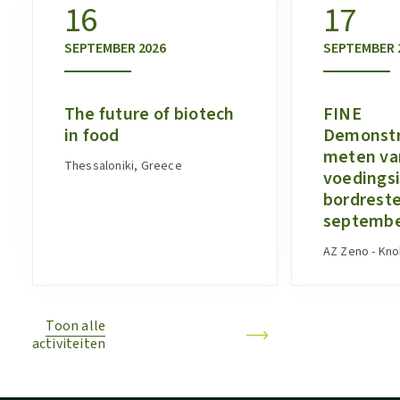
16
17
SEPTEMBER
2026
SEPTEMBER
The future of biotech
FINE
in food
Demonstr
meten van
Thessaloniki, Greece
voedings
bordreste
septemb
AZ Zeno - Kn
Toon alle
activiteiten