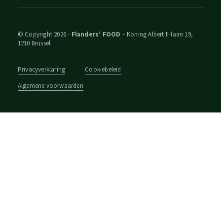
© Copyright 2026 -
Flanders’ FOOD
– Koning Albert II-laan 19,
1210 Brussel
Privacyverklaring
Cookiebeleid
Algemene voorwaarden