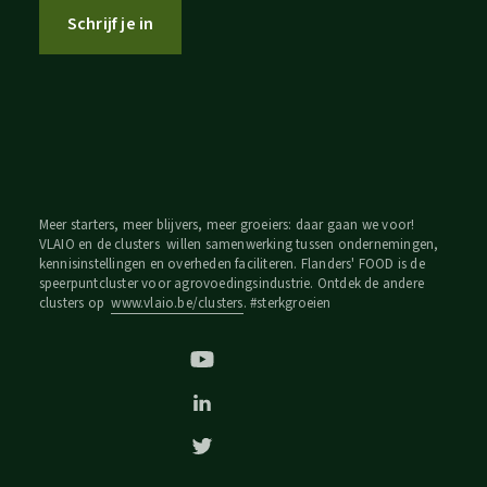
Schrijf je in
Meer starters, meer blijvers, meer groeiers: daar gaan we voor!
VLAIO en de clusters willen samenwerking tussen ondernemingen,
kennisinstellingen en overheden faciliteren. Flanders' FOOD is de
speerpuntcluster voor agrovoedingsindustrie. Ontdek de andere
clusters op
www.vlaio.be/clusters
. #sterkgroeien