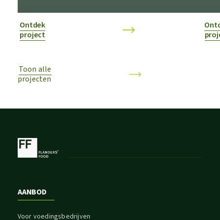
Ontdek
Ont
project
proj
Toon alle
projecten
AANBOD
Voor voedingsbedrijven