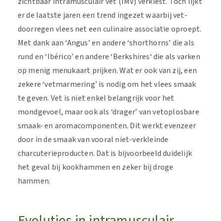
zichtbaar intramusculair vet (IMV) verkiest. Toch lijkt
er de laatste jaren een trend ingezet waarbij vet-
doorregen vlees net een culinaire associatie oproept.
Met dank aan ‘Angus’ en andere ‘shorthorns’ die als
rund en ‘Ibérico’ en andere ‘Berkshires‘ die als varken
op menig menukaart prijken. Wat er ook van zij, een
zekere ‘vetmarmering’ is nodig om het vlees smaak
te geven. Vet is niet enkel belangrijk voor het
mondgevoel, maar ook als ‘drager’ van vetoplosbare
smaak- en aromacomponenten. Dit werkt evenzeer
door in de smaak van vooral niet-verkleinde
charcuterieproducten. Dat is bijvoorbeeld duidelijk
het geval bij kookhammen en zeker bij droge
hammen.
Evoluties in intramusculair