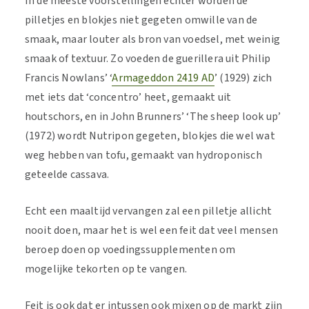
In de meeste voorstellingen echter worden de
pilletjes en blokjes niet gegeten omwille van de
smaak, maar louter als bron van voedsel, met weinig
smaak of textuur. Zo voeden de guerillera uit Philip
Francis Nowlans’ ‘
Armageddon 2419 AD
’ (1929) zich
met iets dat ‘concentro’ heet, gemaakt uit
houtschors, en in John Brunners’ ‘The sheep look up’
(1972) wordt Nutripon gegeten, blokjes die wel wat
weg hebben van tofu, gemaakt van hydroponisch
geteelde cassava.
Echt een maaltijd vervangen zal een pilletje allicht
nooit doen, maar het is wel een feit dat veel mensen
beroep doen op voedingssupplementen om
mogelijke tekorten op te vangen.
Feit is ook dat er intussen ook mixen op de markt zijn