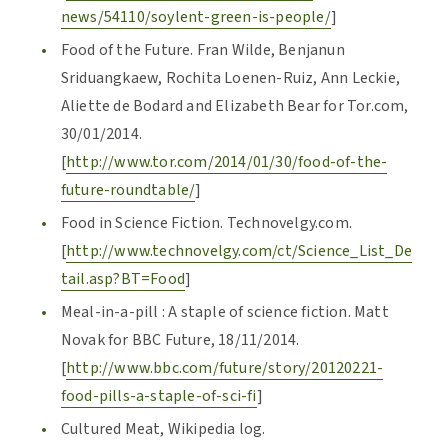
news/54110/soylent-green-is-people/
]
Food of the Future. Fran Wilde, Benjanun
Sriduangkaew, Rochita Loenen-Ruiz, Ann Leckie,
Aliette de Bodard and Elizabeth Bear for Tor.com,
30/01/2014.
[
http://www.tor.com/2014/01/30/food-of-the-
future-roundtable/
]
Food in Science Fiction. Technovelgy.com.
[
http://www.technovelgy.com/ct/Science_List_De
tail.asp?BT=Food
]
Meal-in-a-pill : A staple of science fiction. Matt
Novak for BBC Future, 18/11/2014.
[
http://www.bbc.com/future/story/20120221-
food-pills-a-staple-of-sci-fi
]
Cultured Meat, Wikipedia log.