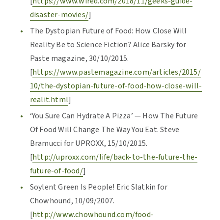
[
https://www.wired.com/2018/11/geeks-guide-
disaster-movies/
]
The Dystopian Future of Food: How Close Will
Reality Be to Science Fiction? Alice Barsky for
Paste magazine, 30/10/2015.
[
https://www.pastemagazine.com/articles/2015/
10/the-dystopian-future-of-food-how-close-will-
realit.html
]
‘You Sure Can Hydrate A Pizza’ — How The Future
Of Food Will Change The Way You Eat. Steve
Bramucci for UPROXX, 15/10/2015.
[
http://uproxx.com/life/back-to-the-future-the-
future-of-food/
]
Soylent Green Is People! Eric Slatkin for
Chowhound, 10/09/2007.
[
http://www.chowhound.com/food-