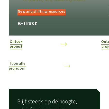
New and shifting resources
B-Trust
Ontdek
Ont
project
proj
Toon alle
projecten
Blijf steeds op de hoogte,