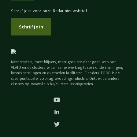
Schrijf je in voor onze Radar nieuwsbrief
Schrijf je in
Meer starters, meer blijvers, meer groeiers: daar gaan we voor!
VLAIO en de clusters willen samenwerking tussen ondernemingen,
kennisinstellingen en overheden faciliteren. Flanders' FOOD is de
speerpuntcluster voor agrovoedingsindustrie. Ontdek de andere
clusters op
www.vlaio.be/clusters
. #sterkgroeien