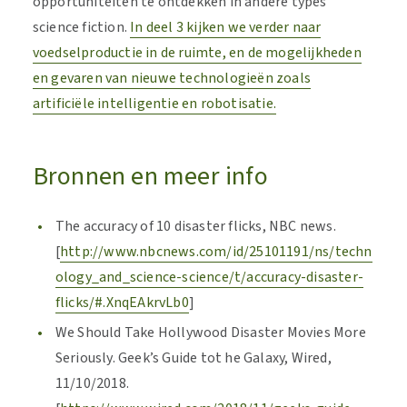
opportuniteiten te ontdekken in andere types
science fiction.
In deel 3 kijken we verder naar
voedselproductie in de ruimte, en de mogelijkheden
en gevaren van nieuwe technologieën zoals
artificiële intelligentie en robotisatie.
Bronnen en meer info
The accuracy of 10 disaster flicks, NBC news.
[
http://www.nbcnews.com/id/25101191/ns/techn
ology_and_science-science/t/accuracy-disaster-
flicks/#.XnqEAkrvLb0
]
We Should Take Hollywood Disaster Movies More
Seriously. Geek’s Guide tot he Galaxy, Wired,
11/10/2018.