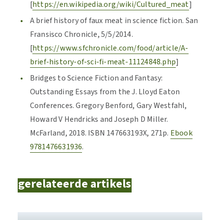
[
https://en.wikipedia.org/wiki/Cultured_meat
]
A brief history of faux meat in science fiction. San
Fransisco Chronicle, 5/5/2014.
[
https://www.sfchronicle.com/food/article/A-
brief-history-of-sci-fi-meat-11124848.php
]
Bridges to Science Fiction and Fantasy:
Outstanding Essays from the J. Lloyd Eaton
Conferences. Gregory Benford, Gary Westfahl,
Howard V Hendricks and Joseph D Miller.
McFarland, 2018. ISBN 147663193X, 271p.
Ebook
9781476631936
.
gerelateerde artikels