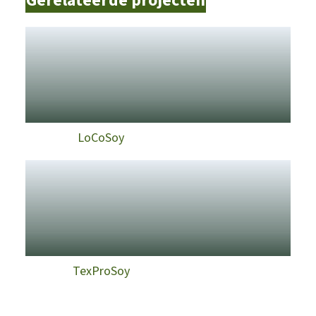
Gerelateerde projecten
LoCoSoy
TexProSoy