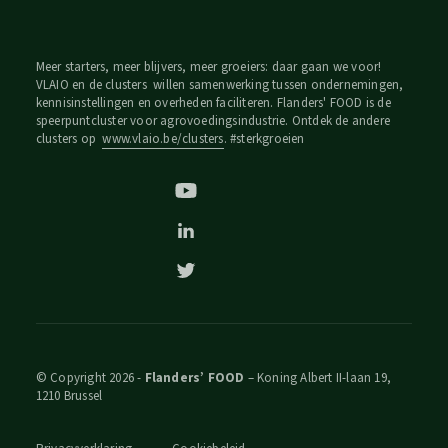
Meer starters, meer blijvers, meer groeiers: daar gaan we voor!
VLAIO en de clusters willen samenwerking tussen ondernemingen,
kennisinstellingen en overheden faciliteren. Flanders' FOOD is de
speerpuntcluster voor agrovoedingsindustrie. Ontdek de andere
clusters op
www.vlaio.be/clusters
. #sterkgroeien
© Copyright 2026 -
Flanders’ FOOD
– Koning Albert II-laan 19,
1210 Brussel