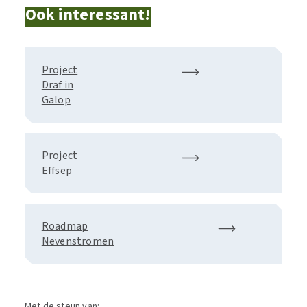
Ook interessant!
Project
Draf in
Galop
Project
Effsep
Roadmap
Nevenstromen
Met de steun van: