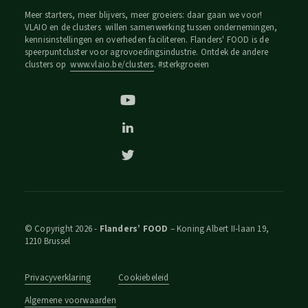
Meer starters, meer blijvers, meer groeiers: daar gaan we voor!
VLAIO en de clusters willen samenwerking tussen ondernemingen,
kennisinstellingen en overheden faciliteren. Flanders' FOOD is de
speerpuntcluster voor agrovoedingsindustrie. Ontdek de andere
clusters op
www.vlaio.be/clusters
. #sterkgroeien
© Copyright 2026 -
Flanders’ FOOD
– Koning Albert II-laan 19,
1210 Brussel
Privacyverklaring
Cookiebeleid
Algemene voorwaarden