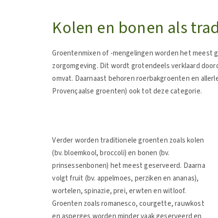
Kolen en bonen als tra
Groentenmixen of -mengelingen worden het meest ges
zorgomgeving. Dit wordt grotendeels verklaard doord
omvat. Daarnaast behoren roerbakgroenten en allerle
Provençaalse groenten) ook tot deze categorie.
Verder worden traditionele groenten zoals kolen
(bv. bloemkool, broccoli) en bonen (bv.
prinsessenbonen) het meest geserveerd. Daarna
volgt fruit (bv. appelmoes, perziken en ananas),
wortelen, spinazie, prei, erwten en witloof.
Groenten zoals romanesco, courgette, rauwkost
en asperges worden minder vaak geserveerd en