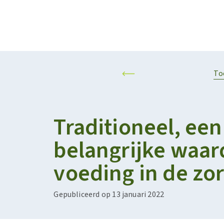
Projecten
Kalender
RESILIENT AND SUSTAINABLE AGRIFOOD SYSTEMS
PERSONALISED F
To
Traditioneel, een
belangrijke waar
voeding in de zo
Gepubliceerd op 13 januari 2022