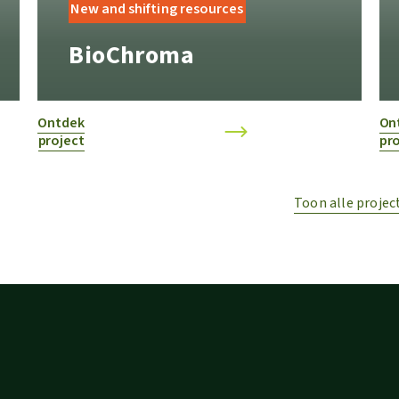
New and shifting resources
BioChroma
Ontdek
On
project
pro
Toon alle projec