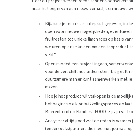
Door dit project werden reeds tonnen voedselverspil
maar het begin van een nieuw verhaal, een nieuwe we
Kijk naar je proces als integraal gegeven, in
open voor nieuwe mogelijkheden, eventueel in
fruitresten tot unieke limonades op basis van 
we uren op onze knieën om een topproduct te
veld?”
Open minded een project ingaan, samenwerken
voor de verschillende uitkomsten. Dit geeft n
duurzamere manier kunt samenwerken met je le
maken.
Hoe je het product wil verkopen is de moeilijk
het begin van elk ontwikkelingsproces en laat
Boerenbond en Flanders’ FOOD. Zij zijn vertr
Analyseer altijd goed wat de reden is waarom 
(onderzoeks)partners die mee met jou naar o