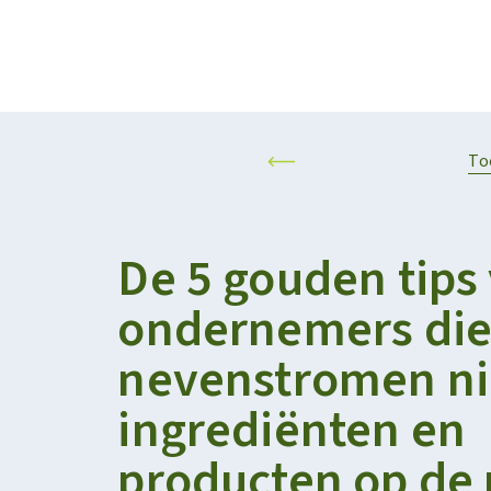
Projecten
Kalender
RESILIENT AND SUSTAINABLE AGRIFOOD SYSTEMS
PERSONALISED F
To
De 5 gouden tips
ondernemers die
nevenstromen n
ingrediënten en
producten op de