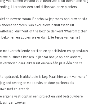
ling voorkomen en voor veel bedrijven is dit bovendien nog
nding. Hieronder een aantal tips van onze pioniers:
clusief de nevenstroom. Beschouw je proces opnieuw en sta
 andere sectoren. Van exclusieve handtassen uit
witlofsap: durf ‘out of the box’ te denken! “Waarom zitten
 bekomen en gooien we er dan 1/3e terug van op het
 met verschillende partijen en specialisten en openstaan
ieuwe business kansen. Kijk naar hoe je op een andere,
verancier, daag elkaar uit om van één plus één drie te
ste opdracht. Marktstudie is key. Maak hier werk van vanaf
 je goed omringen met adviezen door partners als
ouwd met co-creatie.
je ergens vastloopt in een project en vind betrouwbare
plossingen zoeken