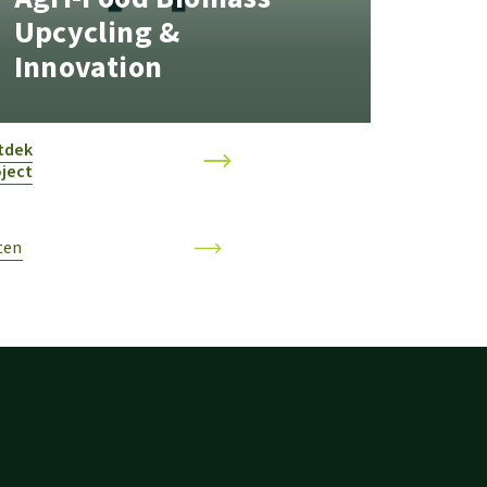
Upcycling &
Innovation
tdek
ject
ten