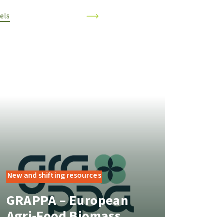
kels
New and shifting resources
GRAPPA – European
Agri-Food Biomass