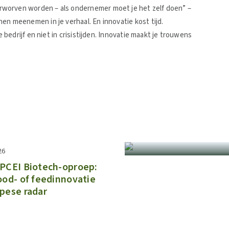
rworven worden – als ondernemer moet je het zelf doen” –
nen meenemen in je verhaal. En innovatie kost tijd.
je bedrijf en niet in crisistijden. Innovatie maakt je trouwens
26
 IPCEI Biotech-oproep:
ood- of feedinnovatie
pese radar​