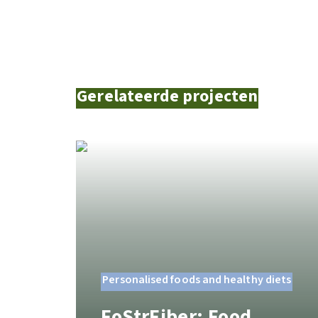
Gerelateerde projecten
Personalised foods and healthy diets
FoStrFiber: Food