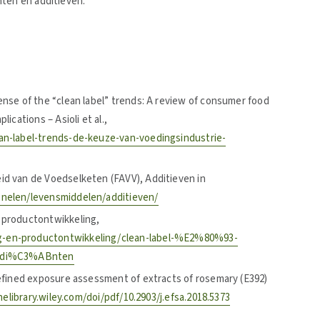
nten en additieven.
ense of the “clean label” trends: A review of consumer food
ications – Asioli et al.,
ean-label-trends-de-keuze-van-voedingsindustrie-
id van de Voedselketen (FAVV), Additieven in
onelen/levensmiddelen/additieven/
 productontwikkeling,
g-en-productontwikkeling/clean-label-%E2%80%93-
gredi%C3%ABnten
Refined exposure assessment of extracts of rosemary (E392)
nelibrary.wiley.com/doi/pdf/10.2903/j.efsa.2018.5373