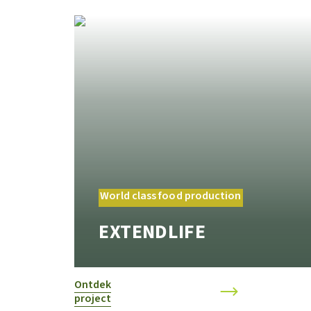
World class food production
EXTENDLIFE
Ontdek
project