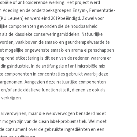
obiële of antioxiderende werking. Het project werd
en Voeding en de onderzoeksgroepen Enzym-, Fermentatie-
(KU Leuven) en werd eind 2019 beëindigd. Zowel voor
urlijke componenten gevonden die de houdbaarheid
n als de klassieke conserveringsmiddelen. Natuurlijke
 worden, vaak boven de smaak- en geurdrempelwaarde te
et mogelijke ongewenste smaak- en aroma eigenschappen
ng rond etikettering is dit een van de redenen waarom er
ingsindustrie. In de antifungale of antimicrobiële mix
ijke componenten in concentraties gebruikt waarbij deze
aargenomen. Aangezien deze natuurlijke componenten
en/of antioxidatieve functionaliteit, dienen ze ook als
 verkrijgen.
t zal verdwijnen, maar die weloverwogen benaderd moet
h mogen zijn van de clean label-problematiek. Wel moet
n de consument over de gebruikte ingrediënten en een