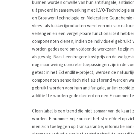
kunnen worden omwille van hun antifungale, antimicr
uitgevoerd in samenwerking met ILVO-Technologie 
en Brouwerijtechnologie en Moleculaire Geurchemie 
vlees- als bakkerijproducten werd een mix van natu
verlengen en een vergelijkbare functionaliteit hebbe
componenten dienen, indien ze individueel gebruikt
worden gedoseerd om voldoende werkzaam te zijn m
als gevolg. Naast een hogere kostprijs en de wetgevi
nog maar weinig concrete toepassingen zijn in de voed
getest in het Extendlife-project, werden de natuurl
componenten sensorisch niet als storend werden w
gebruikt worden voor hun antifungale, antimicrobiële 
additief te worden gedeclareerd en een E-nummer te
Clean label is een trend die niet zomaar van de kaar
worden. E-nummer-vrij zou niet het streefdoel op zic
men zich toeleggen op transparantie, informatie aa