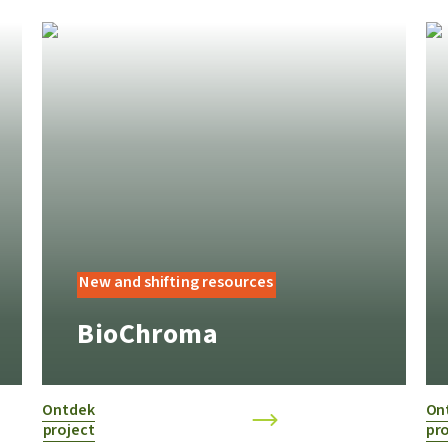
New and shifting resources
BioChroma
Ontdek
On
project
pro