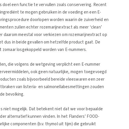
 doel een functie te vervullen zoals conservering. Recent
ingrediënt te mogen gebruiken in de voeding en een E-
uringsprocedure doorlopen worden waarin de zuiverheid en
enten zullen echter rozemarijnextract als meer ‘clean’
r daarom meestal voor verkiezen om rozemarijnextract op
het dus in beide gevallen om hetzelfde product gaat. De
niet zomaar losgekoppeld worden van E-nummers.
den, die volgens de wetgeving verplicht een E-nummer
erveermiddelen, ook geen natuurlijke, mogen toegevoegd
roducten zoals bijvoorbeeld bereide vleeswaren een zeer
uitbraken van listeria- en salmonellabesmettingen zouden
 de bevolking.
 niet mogelijk. Dat betekent niet dat we voor bepaalde
er alternatief kunnen vinden. In het Flanders’ FOOD-
lijke componenten (b.v. thymol uit tijm) die gebruikt