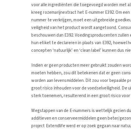
voor alle ingrediënten die toegevoegd worden met als
kreeg rozemarijnextract het E-nummer E392. Om een 
nummer te verkrijgen, moet een uitgebreide goedke
veiligheid van het product wordt aangetoond. Consum
beschouwen dan E392. Voedingsproducenten zullen e
hun etiket te declareren in plaats van E392, hoewel 
concepten ‘natuurlijk’ en ‘clean label’ kunnen dus 
Indien er geen producten meer gebruikt zouden wor
moeten hebben, zou dit betekenen dat er geen cons
worden aan levensmiddelen. Dit zou voor bepaalde p
groot risico inhouden voor de voedselveiligheid. De 
sterk toenemen, resulterend in een groot risico voor
Wegstappen van de E-nummers is wettelijk gezien dus
additieven en conserveermiddelen geen beter/gezond
project Extendlife werd er op zoek gegaan naar natuur