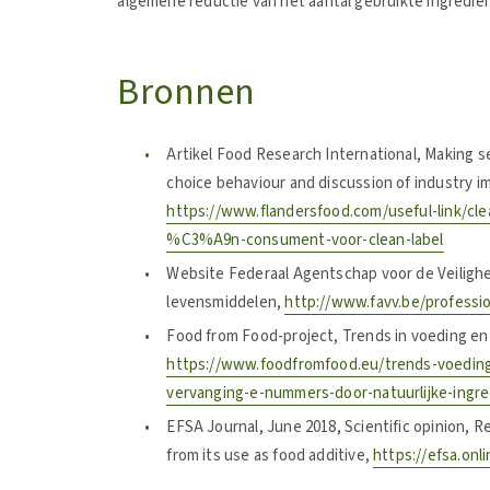
algemene reductie van het aantal gebruikte ingredië
Bronnen
Artikel Food Research International, Making s
choice behaviour and discussion of industry impl
https://www.flandersfood.com/useful-link/cl
%C3%A9n-consument-voor-clean-label
Website Federaal Agentschap voor de Veilighe
levensmiddelen,
http://www.favv.be/professi
Food from Food-project, Trends in voeding en
https://www.foodfromfood.eu/trends-voedin
vervanging-e-nummers-door-natuurlijke-in
EFSA Journal, June 2018, Scientific opinion, 
from its use as food additive,
https://efsa.onli