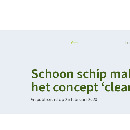
Projecten
Kalender
RESILIENT AND SUSTAINABLE AGRIFOOD SYSTEMS
PERSONALISED F
To
Schoon schip ma
het concept ‘clea
Gepubliceerd op 26 februari 2020