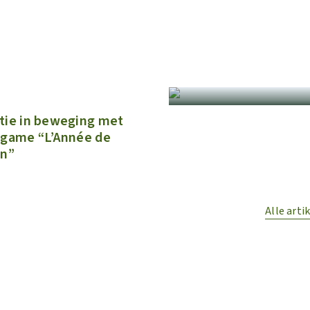
tie in beweging met
 game “L’Année de
on”
Alle arti