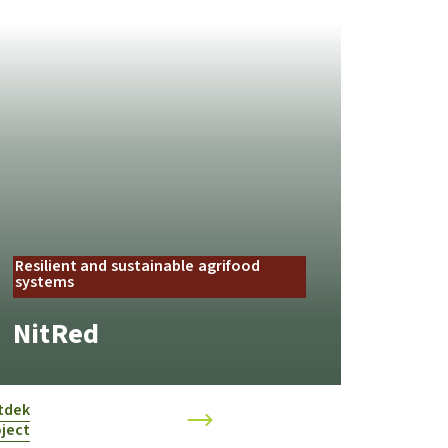
Resilient and sustainable agrifood
systems
NitRed
tdek
ject