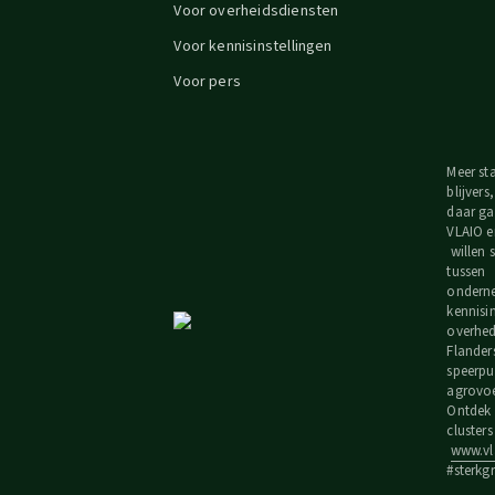
Voor overheidsdiensten
Voor kennisinstellingen
Voor pers
Meer st
blijvers
daar ga
VLAIO e
willen
tussen
ondern
kennisi
overhede
Flander
speerpu
agrovoe
Ontdek 
cluster
www.vla
#sterkg