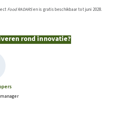
ject
Food RADARS
en is gratis beschikbaar tot juni 2028.
tiveren rond innovatie?
opers
 manager