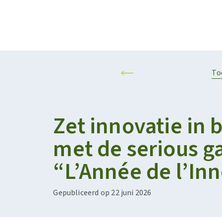
Projecten
Kalender
RESILIENT AND SUSTAINABLE AGRIFOOD SYSTEMS
PERSONALISED F
To
Zet innovatie in
met de serious 
“L’Année de l’In
Gepubliceerd op 22 juni 2026