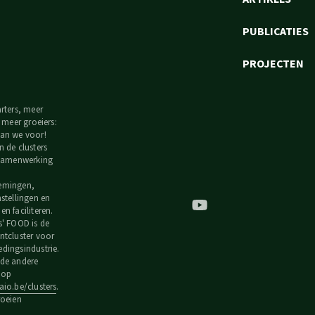
PUBLICATIES
PROJECTEN
arters, meer
, meer groeiers:
an we voor!
n de clusters
 samenwerking
emingen,
nstellingen en
n faciliteren.
s' FOOD is de
ntcluster voor
dingsindustrie.
de andere
s op
io.be/clusters
.
roeien