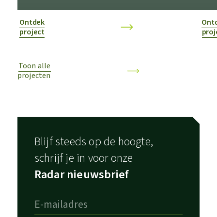
Ontdek
Ont
project
proj
Toon alle
projecten
Blijf steeds op de hoogte,
schrijf je in voor onze
Radar nieuwsbrief