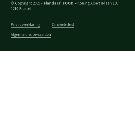
© Copyright 2026 -
Flanders’ FOOD
– Koning Albert II-laan 19,
1210 Brussel
Privacyverklaring
Cookiebeleid
Algemene voorwaarden