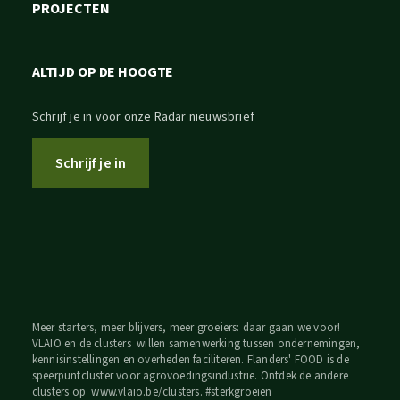
PROJECTEN
ALTIJD OP DE HOOGTE
Schrijf je in voor onze Radar nieuwsbrief
Schrijf je in
Meer starters, meer blijvers, meer groeiers: daar gaan we voor!
VLAIO en de clusters willen samenwerking tussen ondernemingen,
kennisinstellingen en overheden faciliteren. Flanders' FOOD is de
speerpuntcluster voor agrovoedingsindustrie. Ontdek de andere
clusters op
www.vlaio.be/clusters
. #sterkgroeien