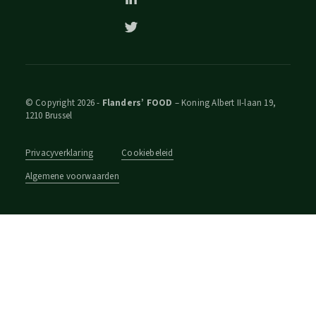
© Copyright 2026 -
Flanders’ FOOD
– Koning Albert II-laan 19,
1210 Brussel
Privacyverklaring
Cookiebeleid
Algemene voorwaarden