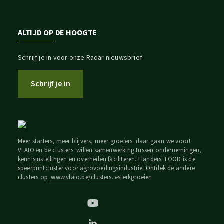
ALTIJD OP DE HOOGTE
Schrijf je in voor onze Radar nieuwsbrief
Schrijf je in
Meer starters, meer blijvers, meer groeiers: daar gaan we voor!
VLAIO en de clusters willen samenwerking tussen ondernemingen,
kennisinstellingen en overheden faciliteren. Flanders' FOOD is de
speerpuntcluster voor agrovoedingsindustrie. Ontdek de andere
clusters op
www.vlaio.be/clusters
. #sterkgroeien