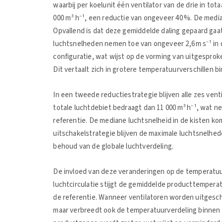
waarbij per koelunit één ventilator van de drie in tot
000 m³ h⁻¹, een reductie van ongeveer 40 %. De mediane
Opvallend is dat deze gemiddelde daling gepaard gaa
luchtsnelheden nemen toe van ongeveer 2,6 m s⁻¹ in d
configuratie, wat wijst op de vorming van uitgespr
Dit vertaalt zich in grotere temperatuurverschillen b
In een tweede reductiestrategie blijven alle zes venti
totale luchtdebiet bedraagt dan 11 000 m³ h⁻¹, wat n
referentie. De mediane luchtsnelheid in de kisten komt
uitschakelstrategie blijven de maximale luchtsnelhede
behoud van de globale luchtverdeling.
De invloed van deze veranderingen op de temperatuur
luchtcirculatie stijgt de gemiddelde producttemper
de referentie. Wanneer ventilatoren worden uitgesc
maar verbreedt ook de temperatuurverdeling binnen 