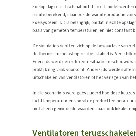
koelopslag realistisch nabootst. In dit model werden
ruimte berekend, maar ook de warmteproductie van v
koelsysteem. Dit is belangrijk, omdat in echte opsl
basis van gemeten temperaturen, en niet constant bli
De simulaties richtten zich op de bewaarfase van het 
de thermische belasting relatief stabiel is. Verschil
Enerzijds werd een referentiesituatie beschouwd waari
praktijk nog vaak voorkomt. Anderzijds werden altern
uitschakelen van ventilatoren of het verlagen van het 
In alle scenario’s werd geëvalueerd hoe deze keuzes
luchttemperatuur en vooral de producttemperatuur zi
niet alleen gemiddelde waarden, maar ook lokale tem
Ventilatoren terugschakelen