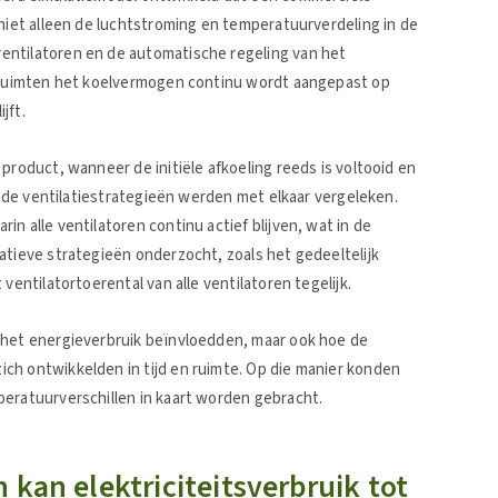
 niet alleen de luchtstroming en temperatuurverdeling in de
entilatoren en de automatische regeling van het
agruimten het koelvermogen continu wordt aangepast op
jft.
product, wanneer de initiële afkoeling reeds is voltooid en
lende ventilatiestrategieën werden met elkaar vergeleken.
n alle ventilatoren continu actief blijven, wat in de
atieve strategieën onderzocht, zoals het gedeeltelijk
ventilatortoerental van alle ventilatoren tegelijk.
 het energieverbruik beïnvloedden, maar ook hoe de
ch ontwikkelden in tijd en ruimte. Op die manier konden
peratuurverschillen in kaart worden gebracht.
 kan elektriciteitsverbruik tot