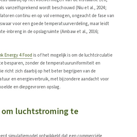
k als vanzelfsprekend wordt beschouwd (Niu et al., 2024;
ntilatoren continu en op vol vermogen, ongeacht de fase van
liswaar voor een goede temperatuurverdeling, maar leidt
mte-inbreng in de opslagruimte (Ambaw et al., 2016;
nk Energy 4 Food
is of het mogelijk is om de luchtcirculatie
 te besparen, zonder de temperatuuruniformiteit en
e richt zich daarbij op het beter begrijpen van de
tuur en energieverbruik, met bijzondere aandacht voor
ekoelde en diepgevroren opslag.
 om luchtstroming te
leerd simulatiemodel ontwikkeld dat een commerciële