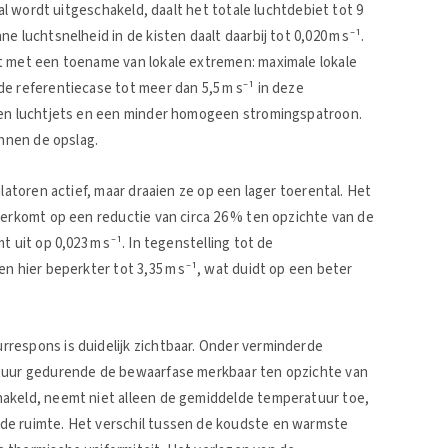
aal wordt uitgeschakeld, daalt het totale luchtdebiet tot 9
 luchtsnelheid in de kisten daalt daarbij tot 0,020 m s⁻¹.
t met een toename van lokale extremen: maximale lokale
e referentiecase tot meer dan 5,5 m s⁻¹ in deze
oken luchtjets en een minder homogeen stromingspatroon.
innen de opslag.
latoren actief, maar draaien ze op een lager toerental. Het
eerkomt op een reductie van circa 26 % ten opzichte van de
 uit op 0,023 m s⁻¹. In tegenstelling tot de
n hier beperkter tot 3,35 m s⁻¹, wat duidt op een beter
respons is duidelijk zichtbaar. Onder verminderde
atuur gedurende de bewaarfase merkbaar ten opzichte van
hakeld, neemt niet alleen de gemiddelde temperatuur toe,
de ruimte. Het verschil tussen de koudste en warmste