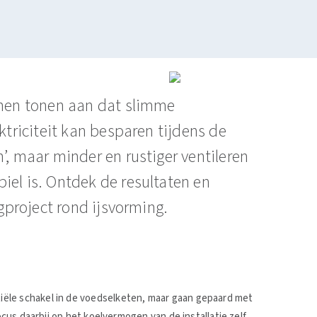
jnen tonen aan dat slimme
ktriciteit kan besparen tijdens de
’, maar minder en rustiger ventileren
iel is. Ontdek de resultaten en
lgproject rond ijsvorming.
ële schakel in de voedselketen, maar gaan gepaard met
ocus daarbij op het koelvermogen van de installatie zelf,