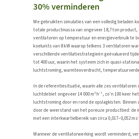
30% verminderen
We gebruikten simulaties van een volledig beladen k
totale productmassa van ongeveer 18,7 ton product,
ventilatoren op temperatuur en energieverbruik te b
koelunits van 8 kW waarop telkens 3 ventilatoren wa
verschillende ventilatiestrategieën geëvalueerd tijd
tot 400 uur, waarin het systeem zich in quasi‑statio
luchtstroming, warmteoverdracht, temperatuurverdel
In de referentiesituatie, waarin alle zes ventilatore
luchtdebiet ongeveer 14 000 m³ h⁻¹, zo’n 100 keer het
luchtstroming door en rond de opslagkisten. Binnen 
door de weerstand van het poreuze productbed: de me
met een interkwartielbereik van circa 0,017–0,052 m s
Wanneer de ventilatorwerking wordt verminderd, vers