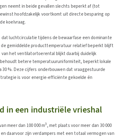
en neemt in beide gevallen slechts beperkt af (tot
ewinst hoofdzakelijk voortkomt uit directe besparing op
 de koelvraag.
dat luchtcirculatie tijdens de bewaarfase een dominante
p de gemiddelde producttemperatuur relatief beperkt blijft
van het ventilatortoerental blijkt daarbij duidelijk
t behoudt betere temperatuuruniformiteit, beperkt lokale
na 30 %. Deze cijfers onderbouwen dat vraaggestuurde
strategie is voor energie‑efficiënte gekoelde én
 in een industriële vrieshal
3
 van meer dan 100 000 m
, met plaats voor meer dan 30 000
°C en daarvoor zijn verdampers met een totaal vermogen van