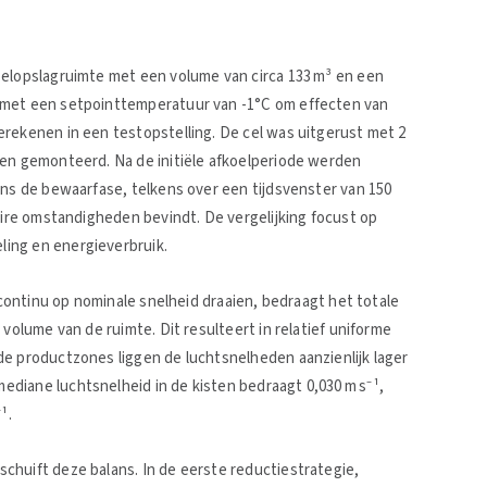
oelopslagruimte met een volume van circa 133 m³ en een
 met een setpointtemperatuur van -1°C om effecten van
erekenen in een testopstelling. De cel was uitgerust met 2
ren gemonteerd. Na de initiële afkoelperiode werden
ens de bewaarfase, telkens over een tijdsvenster van 150
naire omstandigheden bevindt. De vergelijking focust op
ing en energieverbruik.
n continu op nominale snelheid draaien, bedraagt het totale
 volume van de ruimte. Dit resulteert in relatief uniforme
de productzones liggen de luchtsnelheden aanzienlijk lager
diane luchtsnelheid in de kisten bedraagt 0,030 m s⁻¹,
⁻¹.
chuift deze balans. In de eerste reductiestrategie,