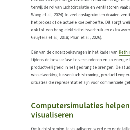
terwijl de rol van luchtcirculatie en ventilatoren vaa
Wang et al., 2024). In veel opslagruimten draaien ve
het proces of de actuele koelbehoefte. Dit zorgt we
ook tot een hoog elektriciteitsverbruik en extra war
Gruyters et al., 2018; Phan et al., 2026).
Eén van de onderzoeksvragen in het kader van
Rethi
tijdens de bewaarfase te verminderen en zo energie
productveiligheid in het gedrang te brengen. De studi
wisselwerking tussen luchtstroming, producttempera
situaties die representatief zijn voor commerciële g
Computersimulaties helpen
visualiseren
Om luchtstroming te visualiseren werd een gedetail