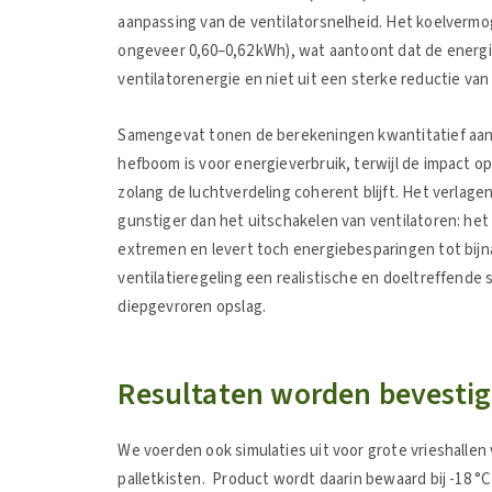
aanpassing van de ventilatorsnelheid. Het koelvermog
ongeveer 0,60–0,62 kWh), wat aantoont dat de energi
ventilatorenergie en niet uit een sterke reductie van
Samengevat tonen de berekeningen kwantitatief aan 
hefboom is voor energieverbruik, terwijl de impact o
zolang de luchtverdeling coherent blijft. Het verlagen 
gunstiger dan het uitschakelen van ventilatoren: he
extremen en levert toch energiebesparingen tot bij
ventilatieregeling een realistische en doeltreffende 
diepgevroren opslag.
Resultaten worden bevestigd
We voerden ook simulaties uit voor grote vrieshallen
palletkisten. Product wordt daarin bewaard bij -18 