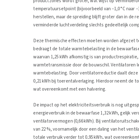
productzones wordt groter, wat wijst op verminderde
temperatuursetpoint (bijvoorbeeld van −1,0 °C naar 
herstellen, maar de spreiding blijft groter dan in de 
verminderde luchtverdeling slechts gedeeltelijk com
Deze thermische effecten moeten worden afgezet teg
bedraagt de totale warmtebelasting in de bewaarfase
waarvan 1,25 kWh afkomstig is van productrespiratie
warmtetransmissie door de bouwschil. Ventilatoren le
warmtebelasting. Door ventilatorreductie daalt deze b
0,21 kWh bij toerentalverlaging. Hierdoor neemt de to
wat overeenkomt met een halvering.
De impact op het elektriciteitsverbruik is nog uitges
energieverbruik in de bewaarfase 1,32 kWh, gelijk ve
ventilatorvermogen (0,66 kWh). Bij ventilatoruitschake
van 22 %, voornamelijk door een daling van het ventila
totale verbruik verder tot 0,95 kWh, wat overeenko