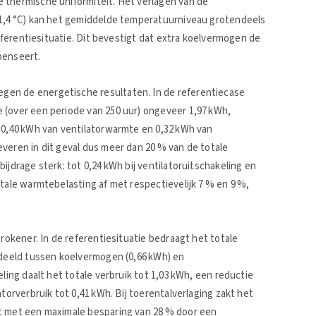
 thermische uniformiteit. Het verlagen van de
−1,4 °C) kan het gemiddelde temperatuurniveau grotendeels
referentiesituatie. Dit bevestigt dat extra koelvermogen de
penseert.
en de energetische resultaten. In de referentiecase
 (over een periode van 250 uur) ongeveer 1,97 kWh,
, 0,40 kWh van ventilatorwarmte en 0,32 kWh van
veren in dit geval dus meer dan 20 % van de totale
ijdrage sterk: tot 0,24 kWh bij ventilatoruitschakeling en
tale warmtebelasting af met respectievelijk 7 % en 9 %,
prokener. In de referentiesituatie bedraagt het totale
rdeeld tussen koelvermogen (0,66 kWh) en
ling daalt het totale verbruik tot 1,03 kWh, een reductie
torverbruik tot 0,41 kWh. Bij toerentalverlaging zakt het
mt met een maximale besparing van 28 % door een