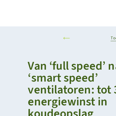
Projecten
Kalender
RESILIENT AND SUSTAINABLE AGRIFOOD SYSTEMS
PERSONALISED F
To
Van ‘full speed’ 
‘smart speed’
ventilatoren: tot
energiewinst in
koudeopslag