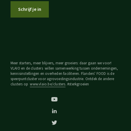
Schrijf je in
Meer starters, meer blijvers, meer groeiers: daar gaan we voor!
VLAIO en de clusters willen samenwerking tussen ondernemingen,
kennisinstellingen en overheden faciliteren. Flanders' FOOD is de
speerpuntcluster voor agrovoedingsindustrie. Ontdek de andere
clusters op
www.vlaio.be/clusters
. #sterkgroeien