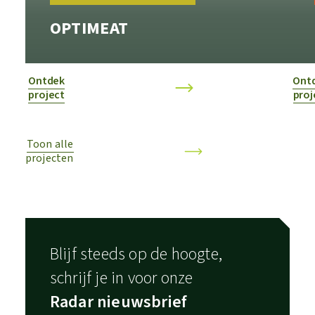
OPTIMEAT
Ontdek
Ont
project
proj
Toon alle
projecten
Blijf steeds op de hoogte,
schrijf je in voor onze
Radar nieuwsbrief