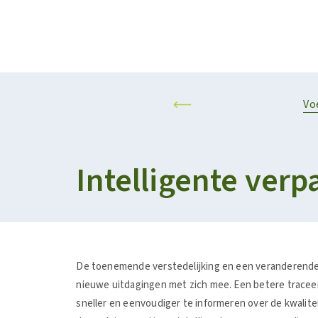
Projecten
Kalender
RESILIENT AND SUSTAINABLE AGRIFOOD SYSTEMS
PERSONALISED F
Vo
Intelligente ver
De toenemende verstedelijking en een veranderende l
nieuwe uitdagingen met zich mee. Een betere tracee
sneller en eenvoudiger te informeren over de kwalit