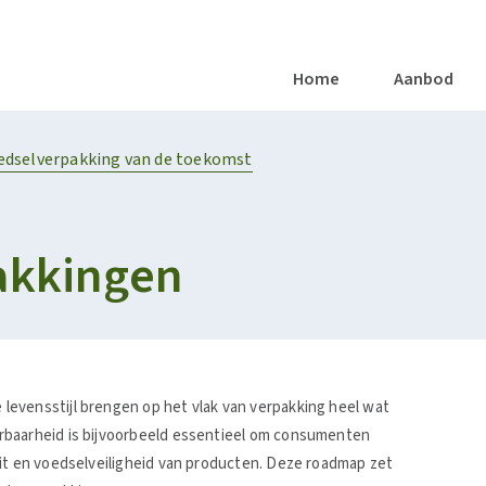
Vacatures
Nieuws
Artikels
Succesverhalen
Repor
Home
Aanbod
OODS AND HEALTHY DIETS
Naar de Voedingsfabriek van de Toekomst
SOCIALE EN/OF PUBLIEKE ONDERNEMINGEN
edselverpakking van de toekomst
pakkingen
evensstijl brengen op het vlak van verpakking heel wat
rbaarheid is bijvoorbeeld essentieel om consumenten
eit en voedselveiligheid van producten. Deze roadmap zet