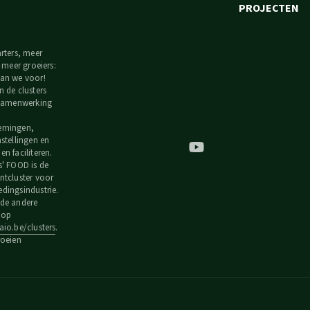
PROJECTEN
arters, meer
, meer groeiers:
an we voor!
n de clusters
 samenwerking
emingen,
nstellingen en
n faciliteren.
s' FOOD is de
ntcluster voor
dingsindustrie.
de andere
s op
io.be/clusters
.
roeien