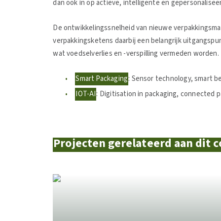
dan ook in op actieve, intelligente en gepersonalise
De ontwikkelingssnelheid van nieuwe verpakkingsma
verpakkingsketens daarbij een belangrijk uitgangspu
wat voedselverlies en -verspilling vermeden worden. 
Smart Packaging
: Sensor technology, smart be
IOT-AI
: Digitisation in packaging, connected 
Projecten gerelateerd aan dit 