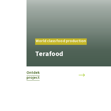
World class food production
Terafood
Ontdek
project