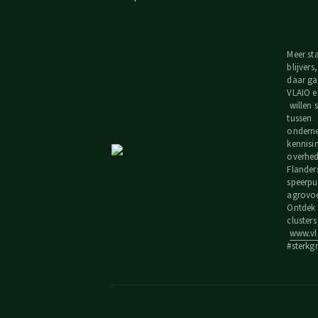
Meer st
blijvers
daar ga
VLAIO e
willen
tussen
ondern
kennisi
overhede
Flander
speerpu
agrovoe
Ontdek 
cluster
www.vla
#sterkg