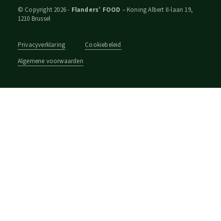
© Copyright 2026 -
Flanders’ FOOD
– Koning Albert II-laan 19,
1210 Brussel
Privacyverklaring
Cookiebeleid
Algemene voorwaarden