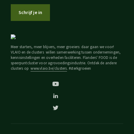
Schrijf je in
Meer starters, meer blijvers, meer groeiers: daar gaan we voor!
VLAIO en de clusters willen samenwerking tussen ondernemingen,
kennisinstellingen en overheden faciliteren. Flanders' FOOD is de
speerpuntcluster voor agrovoedingsindustrie. Ontdek de andere
clusters op
www.vlaio.be/clusters
. #sterkgroeien