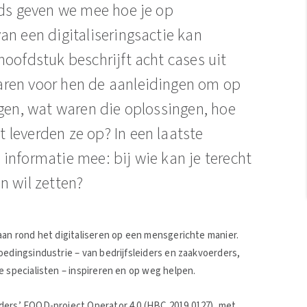
ids geven we mee hoe je op
an een digitaliseringsactie kan
oofdstuk beschrijft acht cases uit
aren voor hen de aanleidingen om op
ngen, wat waren die oplossingen, hoe
leverden ze op? In een laatste
informatie mee: bij wie kan je terecht
en wil zetten?
aan rond het digitaliseren op een mensgerichte manier.
oedingsindustrie – van bedrijfsleiders en zaakvoerders,
e specialisten – inspireren en op weg helpen.
ders’ FOOD-project Operator 4.0 (HBC.2019.0127), met