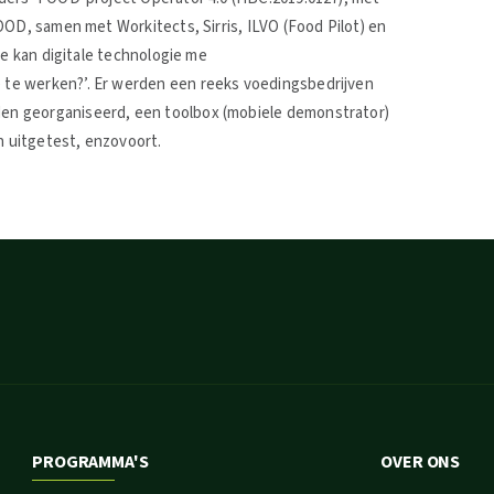
OOD, samen met Workitects, Sirris, ILVO (Food Pilot) en
oe kan digitale technologie me
te werken?’. Er werden een reeks voedingsbedrijven
n georganiseerd, een toolbox (mobiele demonstrator)
 uitgetest, enzovoort.
PROGRAMMA'S
OVER ONS