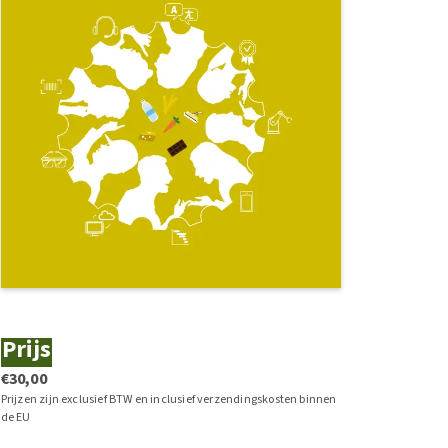
Prijs
€30,00
Prijzen zijn exclusief BTW en inclusief verzendingskosten binnen
de EU