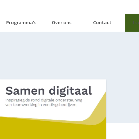
tages
Tools
Publicaties
Programma's
Over ons
Contact
Ik