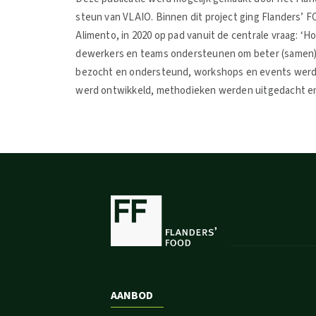
steun van VLAIO. Binnen dit project ging Flanders’ F
Alimento, in 2020 op pad vanuit de centrale vraag: ‘H
dewerkers en teams ondersteunen om beter (samen) 
bezocht en ondersteund, workshops en events werde
werd ontwikkeld, methodieken werden uitgedacht en
AANBOD