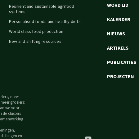
WORD LID
Resilient and sustainable agrifood
systems
KALENDER
Personalised foods and healthy diets
World class food production
NIEUWS
New and shifting resources
ARTIKELS
PUBLICATIES
PROJECTEN
arters, meer
, meer groeiers:
an we voor!
n de clusters
 samenwerking
emingen,
nstellingen en