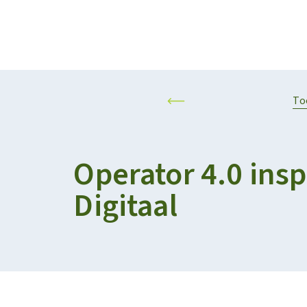
Projecten
Kalender
RESILIENT AND SUSTAINABLE AGRIFOOD SYSTEMS
PERSONALISED F
To
Operator 4.0 insp
Digitaal