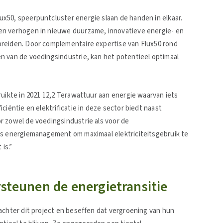
x50, speerpuntcluster energie slaan de handen in elkaar.
en verhogen in nieuwe duurzame, innovatieve energie- en
breiden. Door complementaire expertise van Flux50 rond
n van de voedingsindustrie, kan het potentieel optimaal
ruikte in 2021 12,2 Terawattuur aan energie waarvan iets
ciëntie en elektrificatie in deze sector biedt naast
r zowel de voedingsindustrie als voor de
ls energiemanagement om maximaal elektriciteitsgebruik te
is.”
rsteunen de energietransitie
achter dit project en beseffen dat vergroening van hun