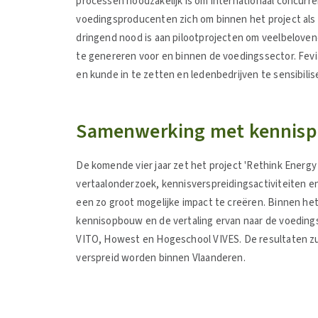
processen noodzakelijk is om internationaal concurre
voedingsproducenten zich om binnen het project als 
dringend nood is aan pilootprojecten om veelbeloven
te genereren voor en binnen de voedingssector. Fevi
en kunde in te zetten en ledenbedrijven te sensibili
Samenwerking met kennispa
De komende vier jaar zet het project 'Rethink Energ
vertaalonderzoek, kennisverspreidingsactiviteiten 
een zo groot mogelijke impact te creëren. Binnen he
kennisopbouw en de vertaling ervan naar de voedin
VITO, Howest en Hogeschool VIVES. De resultaten zu
verspreid worden binnen Vlaanderen.