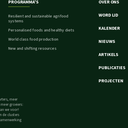
PROGRAMMA'S
OVER ONS
WORD LID
Resilient and sustainable agrifood
systems
KALENDER
Personalised foods and healthy diets
World class food production
NIEUWS
New and shifting resources
ARTIKELS
PUBLICATIES
PROJECTEN
arters, meer
, meer groeiers:
an we voor!
n de clusters
 samenwerking