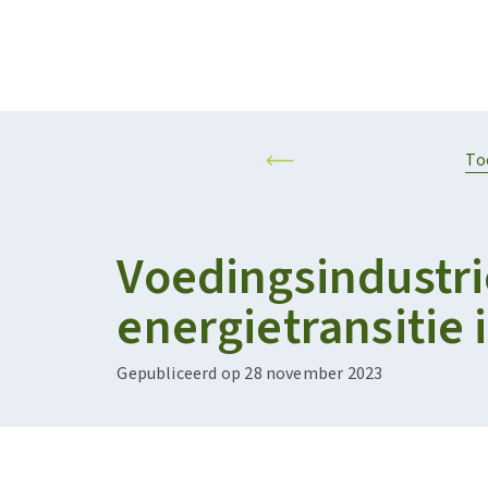
Projecten
Kalender
RESILIENT AND SUSTAINABLE AGRIFOOD SYSTEMS
PERSONALISED F
To
Voedingsindustri
energietransitie 
Gepubliceerd op 28 november 2023