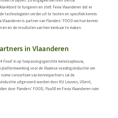
ntieel te blijven. Zo engageerden een tiental
klankbord te fungeren en stelt Fevia Vlaanderen dat er
de technologieën verder uit te testen en specifiek kennis
a Vlaanderen is partner van Flanders’ FOOD om hun kennis
seren en de resultaten aan hen kenbaar te maken.
rtners in Vlaanderen
y 4 Food' in op toepassingsgerichte kennisopbouw,
en platformwerking voor de Vlaamse voedingsindustrie om
t ruime consortium van kennispartners zal de
gsindustrie uitgevoerd worden door KU Leuven, UGent,
llen door Flanders’ FOOD, Flux50 en Fevia Vlaanderen ruim