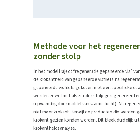
Methode voor het regenerer
zonder stolp
In het modeltraject “regeneratie gepaneerde vis” va
de krokantheid van gepaneerde visfilets na regene
gepaneerde visfilets gekozen met een specifieke coa
werden zowel met als zonder stolp geregenereerd e
(opwarming door middel van warme lucht). Na regene
niet meer krokant, terwijl de producten die werden
krokant gezien konden worden. Dit bleek duidelijk ui
krokantheidsanalyse.