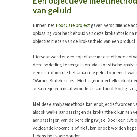
Een objectieve meetmethode
van geluid
Binnen het
FoodCare project
gaven verschillende act
oplossing voor het behoud van deze krokantheid na 
objectief meten van de krokantheid van een product. 
Hiervoor werd er een objectieve meetmethode ontwi
deze onderling te vergelijken. Via akoestische analy
een microfoon die het krakende geluid opneemt wa
‘Warner Bratzler mes’. Hierbij genereert elk geluid e
pieken zijn een maat voor de krokantheid. Kort gezeg
Met deze analysemethode kan er objectief worden va
alsook welke aanpassingen de krokantheid kunnen ver
aanpassingen van de bereidingswijze. Door een cut-o
voldoende krokant is of niet, kan er ook worden bep
tijdens het warmhouden.