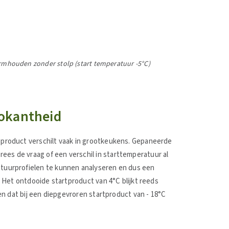
rmhouden zonder stolp (start temperatuur -5°C)
krokantheid
 product verschilt vaak in grootkeukens. Gepaneerde
es de vraag of een verschil in starttemperatuur al
tuurprofielen te kunnen analyseren en dus een
 Het ontdooide startproduct van 4°C blijkt reeds
en dat bij een diepgevroren startproduct van - 18°C