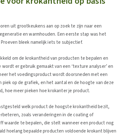
 voor krokantheid op basis
oren uit grootkeukens aan op zoek te zijn naar een
regeneratie en warmhouden. Een eerste stap was het
Proeven bleek namelijk iets te subjectief.
kkeld om de krokantheid van producten te bepalen en
se wordt er gebruik gemaakt van een ‘texture analyser’ en
nneer het voedingsproduct wordt doorsneden met een
en piek op de grafiek, en het aantal en de hoogte van deze
d, hoe meer pieken hoe krokanter je product.
stgesteld welk product de hoogste krokantheid bezit,
beteren, zoals veranderingen in de coating of
ff waarde te bepalen, die stelt wanneer een product nog
aald hoelang bepaalde producten voldoende krokant blijven