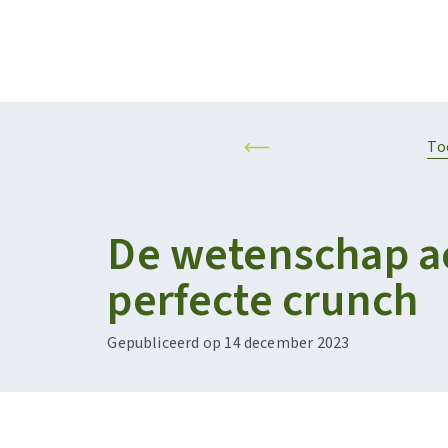
Projecten
Kalender
RESILIENT AND SUSTAINABLE AGRIFOOD SYSTEMS
PERSONALISED F
To
De wetenschap a
perfecte crunch​
Gepubliceerd op 14 december 2023