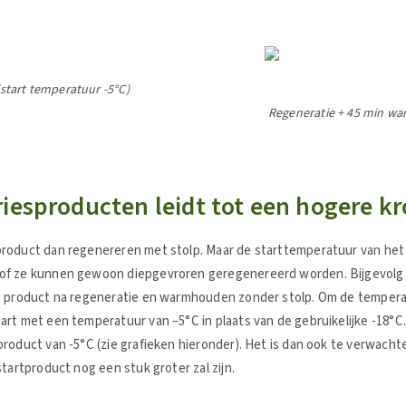
start temperatuur -5°C)
Regeneratie + 45 min wa
riesproducten leidt tot een hogere 
product dan regenereren met stolp. Maar de starttemperatuur van het
of ze kunnen gewoon diepgevroren geregenereerd worden. Bijgevolg re
en product na regeneratie en warmhouden zonder stolp. Om de tempera
rt met een temperatuur van –5°C in plaats van de gebruikelijke -18°C.
roduct van -5°C (zie grafieken hieronder). Het is dan ook te verwacht
startproduct nog een stuk groter zal zijn.