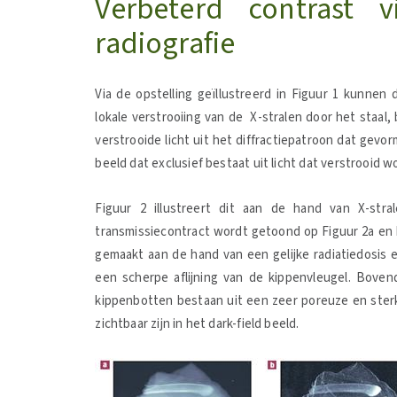
Verbeterd contrast v
radiografie
Via de opstelling geïllustreerd in Figuur 1 kunnen
lokale verstrooiing van de X-stralen door het staal,
verstrooide licht uit het diffractiepatroon dat gevor
beeld dat exclusief bestaat uit licht dat verstrooid w
Figuur 2 illustreert dit aan de hand van X-str
transmissiecontract wordt getoond op Figuur 2a en h
gemaakt aan de hand van een gelijke radiatiedosis en 
een scherpe aflijning van de kippenvleugel. Bove
kippenbotten bestaan uit een zeer poreuze en sterk
zichtbaar zijn in het dark-field beeld.