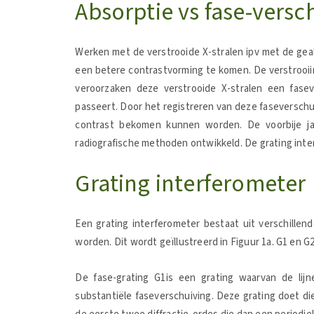
Absorptie vs fase-versc
Werken met de verstrooide X-stralen ipv met de gea
een betere contrastvorming te komen. De verstrooii
veroorzaken deze verstrooide X-stralen een fasev
passeert. Door het registreren van deze faseverschui
contrast bekomen kunnen worden. De voorbije ja
radiografische methoden ontwikkeld. De grating inter
Grating interferometer
Een grating interferometer bestaat uit verschillen
worden. Dit wordt geïllustreerd in Figuur 1a. G1 en 
De fase-grating G1is een grating waarvan de li
substantiële faseverschuiving. Deze grating doet die