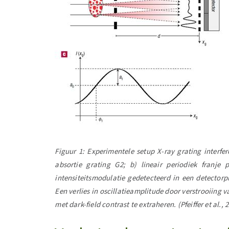
Figuur 1: Experimentele setup X-ray grating interfe
absortie grating G2; b) lineair periodiek franj
intensiteitsmodulatie gedetecteerd in een detector
Een verlies in oscillatieamplitude door verstrooiing 
met dark-field contrast te extraheren. (Pfeiffer et al., 