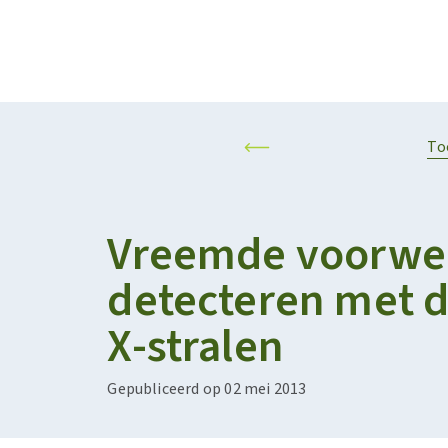
Projecten
Kalender
RESILIENT AND SUSTAINABLE AGRIFOOD SYSTEMS
PERSONALISED F
To
Vreemde voorwe
detecteren met d
X-stralen
Gepubliceerd op 02 mei 2013