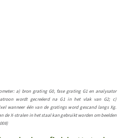
rometer: a) bron grating G0, fase grating G1 en analysator
e patroon wordt gecreëerd na G1 in het vlak van G2; c)
pixel wanneer één van de gratings word gescand langs Xg.
van de X-stralen in het staal kan gebruikt worden om beelden
2008)