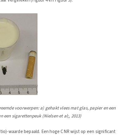
ar vergeleken (Figuur 4 en Figuur 5).
eemde voorwerpen: a) gehakt vlees mat glas, papier en een
en een sigarettenpeuk (Nielsen et al;, 2013)
io)-waarde bepaald. Een hoge CNR wijst op een significant