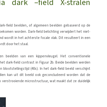
ia dark –field X-stralen
 dark-field beelden, of algemeen beelden gebaseerd op de
 bekomen worden. Dark-field belichting verwijdert het niet-
md wordt in het achterste focale vlak. Dit resulteert in een
ordt door het staal.
alen beelden van een kippenvleugel. Het conventionele
et dark-field contrast in Figuur 2b. Beide beelden werden
blootstellingstijd (40s). In het dark-field beeld verschijnt
ndien kan uit dit beeld ook geconcludeerd worden dat de
 verstrooiende microstructuur, wat maakt dat ze duidelijk