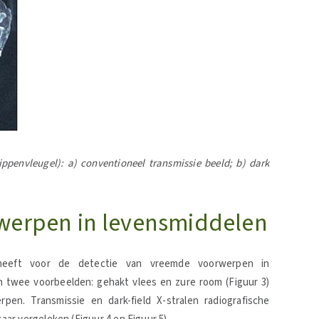
ppenvleugel): a) conventioneel transmissie beeld; b) dark
werpen in levensmiddelen
el heeft voor de detectie van vreemde voorwerpen in
n twee voorbeelden: gehakt vlees en zure room (Figuur 3)
n. Transmissie en dark-field X-stralen radiografische