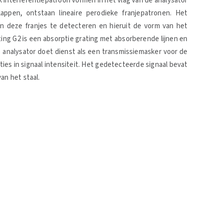
k interferentiepatroon vormen in het vlag van de analysator
lappen, ontstaan lineaire perodieke franjepatronen. Het
n deze franjes te detecteren en hieruit de vorm van het
ting G2 is een absorptie grating met absorberende lijnen en
eze analysator doet dienst als een transmissiemasker voor de
aties in signaal intensiteit. Het gedetecteerde signaal bevat
an het staal.