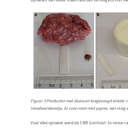
opnames van beide stalen worden vervolgens met elka
Figuur 3 Producten met daaraan toegevoegd enkele vr
lieveheersbeestje, b) zure room met papier, een vlieg 
Voor elke opname werd de CNR (contrast-to-noise-rat