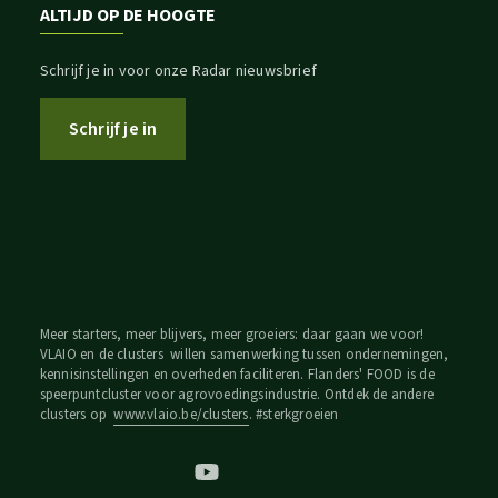
ALTIJD OP DE HOOGTE
Schrijf je in voor onze Radar nieuwsbrief
Schrijf je in
Meer starters, meer blijvers, meer groeiers: daar gaan we voor!
VLAIO en de clusters willen samenwerking tussen ondernemingen,
kennisinstellingen en overheden faciliteren. Flanders' FOOD is de
speerpuntcluster voor agrovoedingsindustrie. Ontdek de andere
clusters op
www.vlaio.be/clusters
. #sterkgroeien