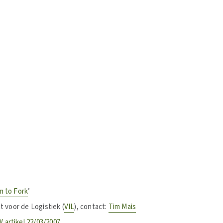
m to Fork
’
t voor de Logistiek (
VIL
), contact:
Tim Mais
 artikel 22/03/2007