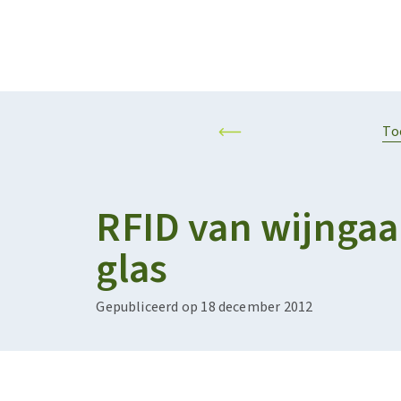
Projecten
Kalender
RESILIENT AND SUSTAINABLE AGRIFOOD SYSTEMS
PERSONALISED F
To
RFID van wijngaa
glas
Gepubliceerd op 18 december 2012