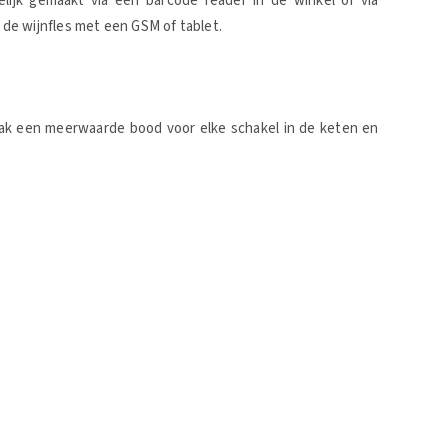
ijk gemaakt via een barcode reader in de winkel of via
de wijnfles met een GSM of tablet.
pak een meerwaarde bood voor elke schakel in de keten en