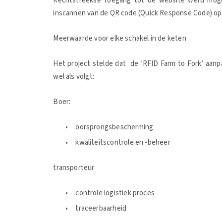
Rechtstreekse toegang tot de website werd mogel
inscannen van de QR code (Quick Response Code) op 
Meerwaarde voor elke schakel in de keten
Het project stelde dat de ‘RFID Farm to Fork’ aan
wel als volgt:
Boer:
oorsprongsbescherming
kwaliteitscontrole en -beheer
transporteur
controle logistiek proces
traceerbaarheid