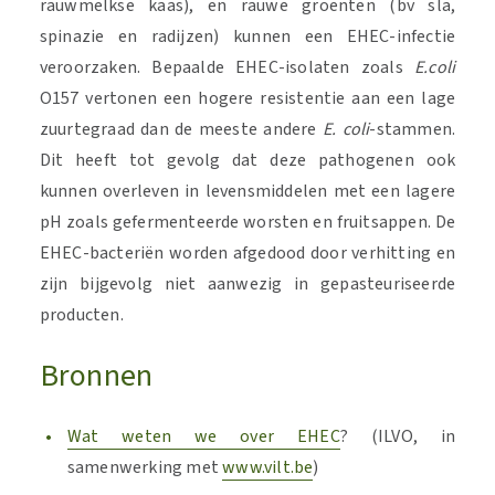
rauwmelkse kaas), en rauwe groenten (bv sla,
spinazie en radijzen) kunnen een EHEC-infectie
veroorzaken. Bepaalde EHEC-isolaten zoals
E.coli
O157 vertonen een hogere resistentie aan een lage
zuurtegraad dan de meeste andere
E. coli
-stammen.
Dit heeft tot gevolg dat deze pathogenen ook
kunnen overleven in levensmiddelen met een lagere
pH zoals gefermenteerde worsten en fruitsappen. De
EHEC-bacteriën worden afgedood door verhitting en
zijn bijgevolg niet aanwezig in gepasteuriseerde
producten.
Bronnen
Wat weten we over EHEC
? (ILVO, in
samenwerking met
www.vilt.be
)