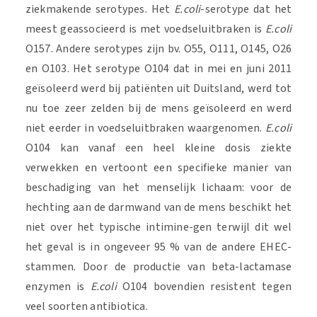
ziekmakende serotypes. Het
E.coli
-serotype dat het
meest geassocieerd is met voedseluitbraken is
E.coli
O157. Andere serotypes zijn bv. O55, O111, O145, O26
en O103. Het serotype O104 dat in mei en juni 2011
geïsoleerd werd bij patiënten uit Duitsland, werd tot
nu toe zeer zelden bij de mens geïsoleerd en werd
niet eerder in voedseluitbraken waargenomen.
E.coli
O104 kan vanaf een heel kleine dosis ziekte
verwekken en vertoont een specifieke manier van
beschadiging van het menselijk lichaam: voor de
hechting aan de darmwand van de mens beschikt het
niet over het typische intimine-gen terwijl dit wel
het geval is in ongeveer 95 % van de andere EHEC-
stammen. Door de productie van beta-lactamase
enzymen is
E.coli
O104 bovendien resistent tegen
veel soorten antibiotica.