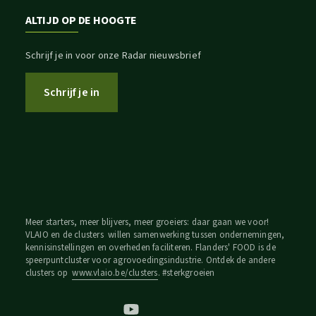
ALTIJD OP DE HOOGTE
Schrijf je in voor onze Radar nieuwsbrief
Schrijf je in
Meer starters, meer blijvers, meer groeiers: daar gaan we voor!
VLAIO en de clusters willen samenwerking tussen ondernemingen,
kennisinstellingen en overheden faciliteren. Flanders' FOOD is de
speerpuntcluster voor agrovoedingsindustrie. Ontdek de andere
clusters op
www.vlaio.be/clusters
. #sterkgroeien