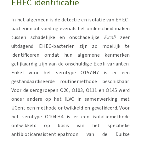
EHEC identificatie
In het algemeen is de detectie en isolatie van EHEC-
bacteriën uit voeding evenals het onderscheid maken
tussen schadelijke en onschadelijke
E.coli
zeer
uitdagend. EHEC-bacteriën zijn zo moeilijk te
identificeren omdat hun algemene kenmerken
gelijkaardig zijn aan de onschuldige E.coli-varianten.
Enkel voor het serotype O157:H7 is er een
gestandaardiseerde routinemethode beschikbaar.
Voor de serogroepen O26, O103, O111 en O145 werd
onder andere op het ILVO in samenwerking met
UGent een methode ontwikkeld en gevalideerd. Voor
het serotype O104:H4 is er een isolatiemethode
ontwikkeld op basis van het specifieke
antibioticaresistentiepatroon van de Duitse