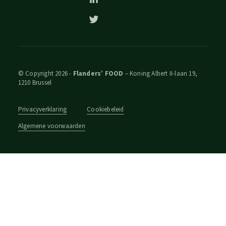
© Copyright 2026 -
Flanders’ FOOD
– Koning Albert II-laan 19,
1210 Brussel
Privacyverklaring
Cookiebeleid
Algemene voorwaarden