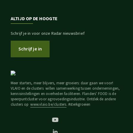
ALTIJD OP DE HOOGTE
Schrijf je in voor onze Radar nieuwsbrief
Schrijf je in
Meer starters, meer blijvers, meer groeiers: daar gaan we voor!
VLAIO en de clusters willen samenwerking tussen ondernemingen,
kennisinstellingen en overheden faciliteren. Flanders' FOOD is de
speerpuntcluster voor agrovoedingsindustrie. Ontdek de andere
clusters op
www.vlaio.be/clusters
. #sterkgroeien