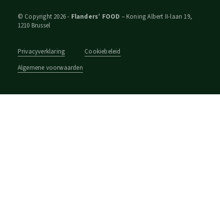
© Copyright 2026 -
Flanders’ FOOD
– Koning Albert II-laan 19,
1210 Brussel
Privacyverklaring
Cookiebeleid
Algemene voorwaarden