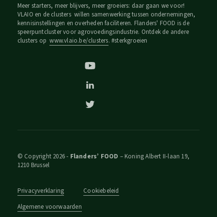
Meer starters, meer blijvers, meer groeiers: daar gaan we voor!
VLAIO en de clusters willen samenwerking tussen ondernemingen,
kennisinstellingen en overheden faciliteren. Flanders' FOOD is de
speerpuntcluster voor agrovoedingsindustrie. Ontdek de andere
clusters op
www.vlaio.be/clusters
. #sterkgroeien
© Copyright 2026 -
Flanders’ FOOD
– Koning Albert II-laan 19,
1210 Brussel
Privacyverklaring
Cookiebeleid
Algemene voorwaarden