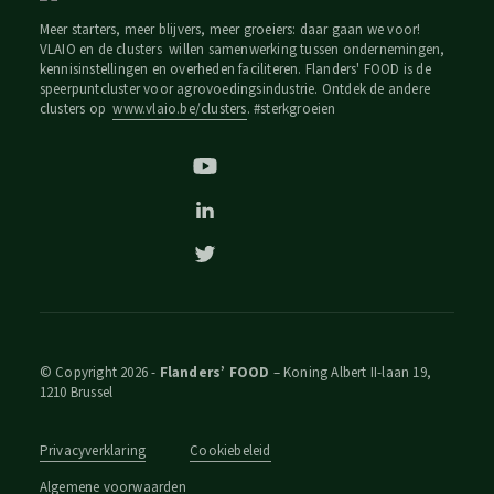
Meer starters, meer blijvers, meer groeiers: daar gaan we voor!
VLAIO en de clusters willen samenwerking tussen ondernemingen,
kennisinstellingen en overheden faciliteren. Flanders' FOOD is de
speerpuntcluster voor agrovoedingsindustrie. Ontdek de andere
clusters op
www.vlaio.be/clusters
. #sterkgroeien
© Copyright 2026 -
Flanders’ FOOD
– Koning Albert II-laan 19,
1210 Brussel
Privacyverklaring
Cookiebeleid
Algemene voorwaarden