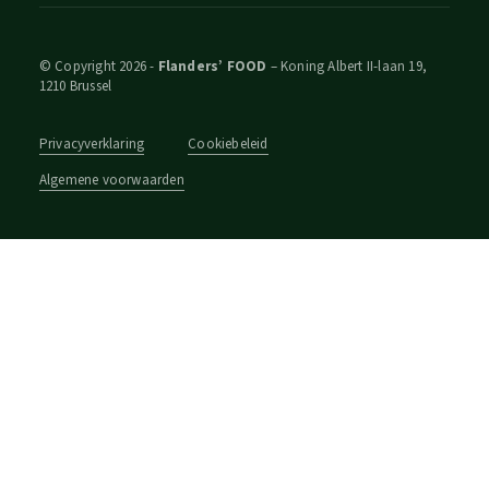
© Copyright 2026 -
Flanders’ FOOD
– Koning Albert II-laan 19,
1210 Brussel
Privacyverklaring
Cookiebeleid
Algemene voorwaarden