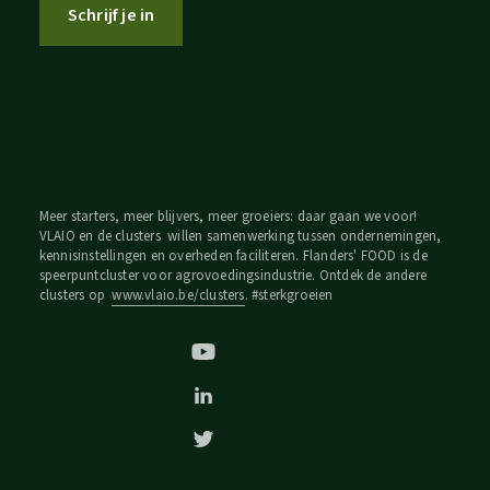
Schrijf je in
Meer starters, meer blijvers, meer groeiers: daar gaan we voor!
VLAIO en de clusters willen samenwerking tussen ondernemingen,
kennisinstellingen en overheden faciliteren. Flanders' FOOD is de
speerpuntcluster voor agrovoedingsindustrie. Ontdek de andere
clusters op
www.vlaio.be/clusters
. #sterkgroeien