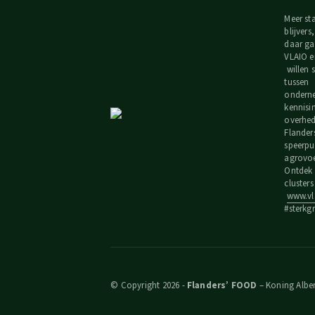
Meer st
blijvers
daar ga
VLAIO e
willen
tussen
ondern
kennisi
overhede
Flander
speerpu
agrovoe
Ontdek 
cluster
www.vla
#sterkg
© Copyright 2026 -
Flanders’ FOOD
– Koning Albert