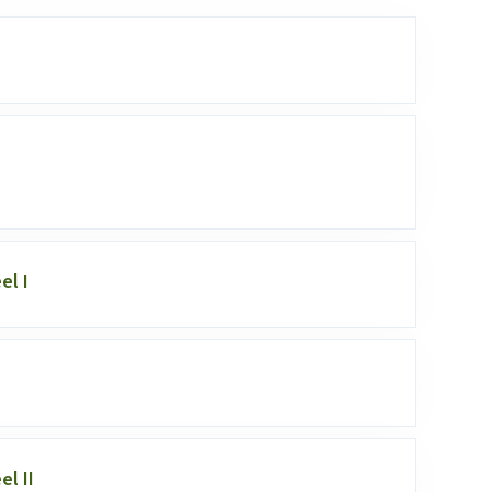
el I
l II