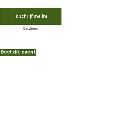
Ik schrijf me in!
Betalend
Deel dit event