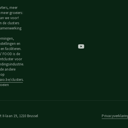
arters, meer
, meer groeiers:
an we voor!
n de clusters
 samenwerking
emingen,
nstellingen en
n faciliteren.
s' FOOD is de
ntcluster voor
dingsindustrie.
de andere
s op
io.be/clusters
.
roeien
 II-laan 19, 1210 Brussel
Privacyverklarin