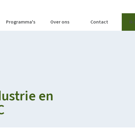
tages
Tools
Publicaties
Programma's
Over ons
Contact
Ik
ustrie en
C