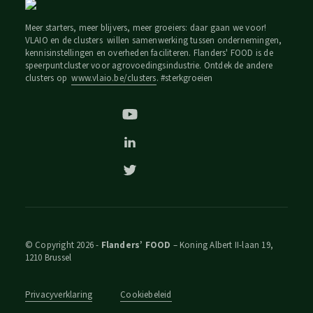
Meer starters, meer blijvers, meer groeiers: daar gaan we voor!
VLAIO en de clusters willen samenwerking tussen ondernemingen,
kennisinstellingen en overheden faciliteren. Flanders' FOOD is de
speerpuntcluster voor agrovoedingsindustrie. Ontdek de andere
clusters op
www.vlaio.be/clusters
. #sterkgroeien
© Copyright 2026 -
Flanders’ FOOD
– Koning Albert II-laan 19,
1210 Brussel
Privacyverklaring
Cookiebeleid